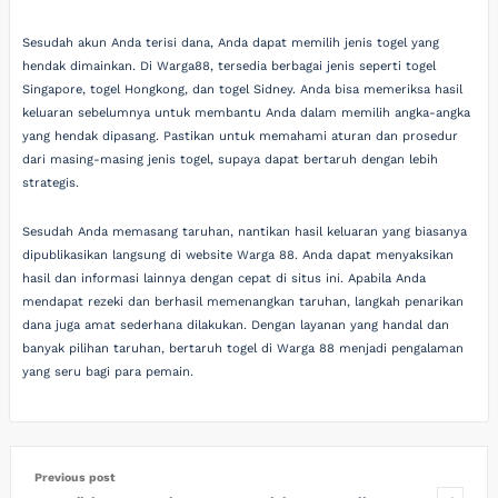
Sesudah akun Anda terisi dana, Anda dapat memilih jenis togel yang
hendak dimainkan. Di Warga88, tersedia berbagai jenis seperti togel
Singapore, togel Hongkong, dan togel Sidney. Anda bisa memeriksa hasil
keluaran sebelumnya untuk membantu Anda dalam memilih angka-angka
yang hendak dipasang. Pastikan untuk memahami aturan dan prosedur
dari masing-masing jenis togel, supaya dapat bertaruh dengan lebih
strategis.
Sesudah Anda memasang taruhan, nantikan hasil keluaran yang biasanya
dipublikasikan langsung di website Warga 88. Anda dapat menyaksikan
hasil dan informasi lainnya dengan cepat di situs ini. Apabila Anda
mendapat rezeki dan berhasil memenangkan taruhan, langkah penarikan
dana juga amat sederhana dilakukan. Dengan layanan yang handal dan
banyak pilihan taruhan, bertaruh togel di Warga 88 menjadi pengalaman
yang seru bagi para pemain.
Previous post