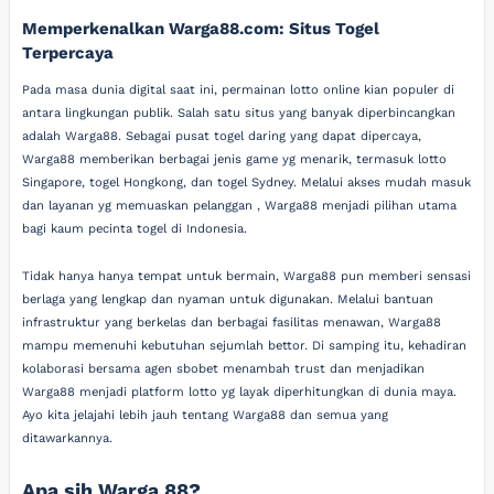
Memperkenalkan Warga88.com: Situs Togel
Terpercaya
Pada masa dunia digital saat ini, permainan lotto online kian populer di
antara lingkungan publik. Salah satu situs yang banyak diperbincangkan
adalah Warga88. Sebagai pusat togel daring yang dapat dipercaya,
Warga88 memberikan berbagai jenis game yg menarik, termasuk lotto
Singapore, togel Hongkong, dan togel Sydney. Melalui akses mudah masuk
dan layanan yg memuaskan pelanggan , Warga88 menjadi pilihan utama
bagi kaum pecinta togel di Indonesia.
Tidak hanya hanya tempat untuk bermain, Warga88 pun memberi sensasi
berlaga yang lengkap dan nyaman untuk digunakan. Melalui bantuan
infrastruktur yang berkelas dan berbagai fasilitas menawan, Warga88
mampu memenuhi kebutuhan sejumlah bettor. Di samping itu, kehadiran
kolaborasi bersama agen sbobet menambah trust dan menjadikan
Warga88 menjadi platform lotto yg layak diperhitungkan di dunia maya.
Ayo kita jelajahi lebih jauh tentang Warga88 dan semua yang
ditawarkannya.
Apa sih Warga 88?