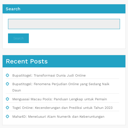
Search
Search
Recent Posts
Bupatitogel: Transformasi Dunia Judi Online
Bupatitogel: Fenomena Perjudian Online yang Sedang Naik
Daun
Menguasai Macau Pools: Panduan Lengkap untuk Pemain
Togel Online: Kecenderungan dan Prediksi untuk Tahun 2023
Maha4D: Menelusuri Alam Numerik dan Keberuntungan