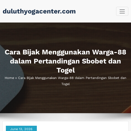
Skip
duluthyogacenter.com
to
content
Cara Bijak Menggunakan Warga-88
dalam Pertandingan Sbobet dan
Togel
Home
»
Cara Bijak Menggunakan Warga-88 dalam Pertandingan Sbobet dan
Togel
June 13, 2026