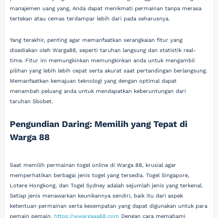
manajemen uang yang, Anda dapat menikmati permainan tanpa merasa
tertekan atau cemas terdampar lebih dari pada seharusnya.
Yang terakhir, penting agar memanfaatkan serangkaian fitur yang
disediakan oleh Warga88, seperti taruhan langsung dan statistik real-
time. Fitur ini memungkinkan memungkinkan anda untuk mengambil
pilihan yang lebih lebih cepat serta akurat saat pertandingan berlangsung.
Memanfaatkan kemajuan teknologi yang dengan optimal dapat
menambah peluang anda untuk mendapatkan keberuntungan dari
taruhan Sbobet.
Pengundian Daring: Memilih yang Tepat di
Warga 88
Saat memilih permainan togel online di Warga 88, krusial agar
memperhatikan berbagai jenis togel yang tersedia. Togel Singapore,
Lotere Hongkong, dan Togel Sydney adalah sejumlah jenis yang terkenal.
Setiap jenis menawarkan keunikannya sendiri, baik itu dari aspek
ketentuan permainan serta kesempatan yang dapat digunakan untuk para
pemain pemain.
https://wwargaaa88.com
Dengan cara memahami