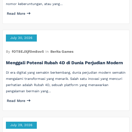
nomor keberuntungan, atau yang…
Read More
July 30, 2026
By
fOT8EJXjf0m8ov5
In
Berita Games
Menggali Potensi Rubah 4D di Dunia Perjudian Modern
Di era digital yang semakin berkembang, dunia perjudian modern semakin
mengalami transformasi yang menarik. Salah satu inovasi yang mencuri
perhatian adalah Rubah 4D, sebuah platform yang menawarkan
pengalaman bermain yang…
Read More
July 29, 2026