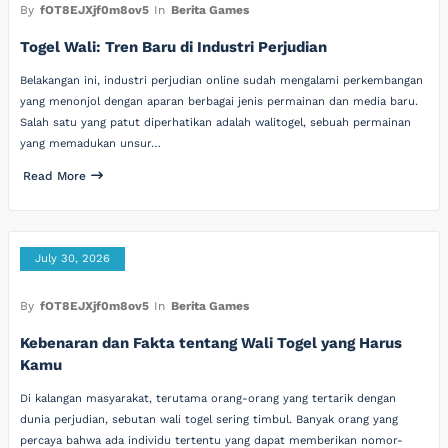
By
fOT8EJXjf0m8ov5
In
Berita Games
Togel Wali: Tren Baru di Industri Perjudian
Belakangan ini, industri perjudian online sudah mengalami perkembangan
yang menonjol dengan aparan berbagai jenis permainan dan media baru.
Salah satu yang patut diperhatikan adalah walitogel, sebuah permainan
yang memadukan unsur…
Read More
July 30, 2026
By
fOT8EJXjf0m8ov5
In
Berita Games
Kebenaran dan Fakta tentang Wali Togel yang Harus
Kamu
Di kalangan masyarakat, terutama orang-orang yang tertarik dengan
dunia perjudian, sebutan wali togel sering timbul. Banyak orang yang
percaya bahwa ada individu tertentu yang dapat memberikan nomor-