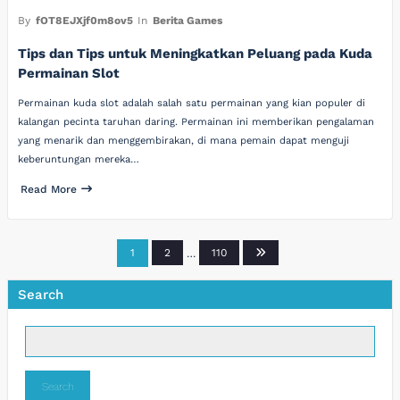
By
fOT8EJXjf0m8ov5
In
Berita Games
Tips dan Tips untuk Meningkatkan Peluang pada Kuda
Permainan Slot
Permainan kuda slot adalah salah satu permainan yang kian populer di
kalangan pecinta taruhan daring. Permainan ini memberikan pengalaman
yang menarik dan menggembirakan, di mana pemain dapat menguji
keberuntungan mereka…
Read More
Posts
1
2
…
110
pagination
Search
Search