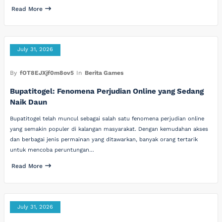
Read More
July 31, 2026
By
fOT8EJXjf0m8ov5
In
Berita Games
Bupatitogel: Fenomena Perjudian Online yang Sedang
Naik Daun
Bupatitogel telah muncul sebagai salah satu fenomena perjudian online
yang semakin populer di kalangan masyarakat. Dengan kemudahan akses
dan berbagai jenis permainan yang ditawarkan, banyak orang tertarik
untuk mencoba peruntungan…
Read More
July 31, 2026