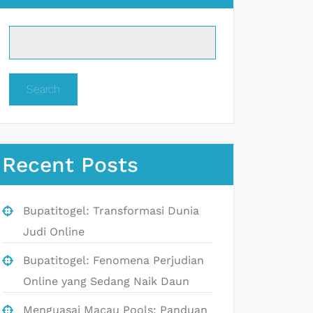
Search
Recent Posts
Bupatitogel: Transformasi Dunia
Judi Online
Bupatitogel: Fenomena Perjudian
Online yang Sedang Naik Daun
Menguasai Macau Pools: Panduan