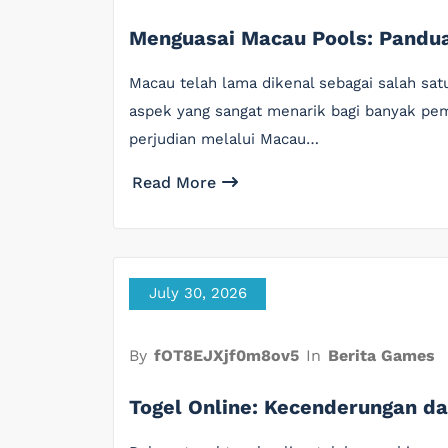
Menguasai Macau Pools: Pandu
Macau telah lama dikenal sebagai salah satu
aspek yang sangat menarik bagi banyak pem
perjudian melalui Macau…
Read More
July 30, 2026
By
fOT8EJXjf0m8ov5
In
Berita Games
Togel Online: Kecenderungan da