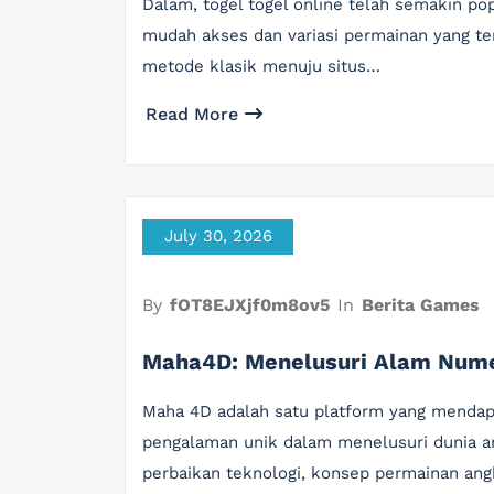
Dalam, togel togel online telah semakin po
mudah akses dan variasi permainan yang te
metode klasik menuju situs…
Read More
July 30, 2026
By
fOT8EJXjf0m8ov5
In
Berita Games
Maha4D: Menelusuri Alam Nume
Maha 4D adalah satu platform yang menda
pengalaman unik dalam menelusuri dunia a
perbaikan teknologi, konsep permainan an