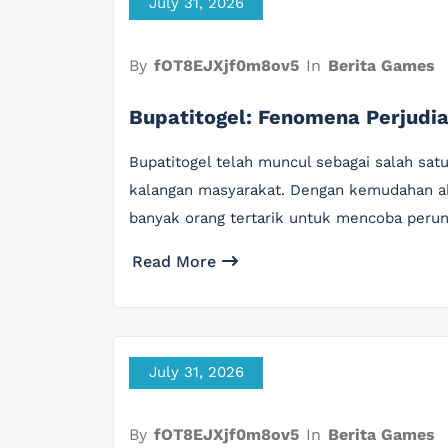
July 31, 2026
By
fOT8EJXjf0m8ov5
In
Berita Games
Bupatitogel: Fenomena Perjudi
Bupatitogel telah muncul sebagai salah sat
kalangan masyarakat. Dengan kemudahan ak
banyak orang tertarik untuk mencoba peru
Read More
July 31, 2026
By
fOT8EJXjf0m8ov5
In
Berita Games