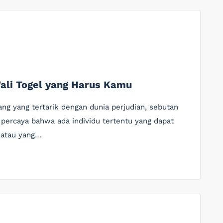
ali Togel yang Harus Kamu
ng yang tertarik dengan dunia perjudian, sebutan
g percaya bahwa ada individu tertentu yang dapat
atau yang…