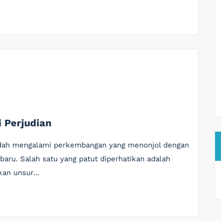
i Perjudian
 sudah mengalami perkembangan yang menonjol dengan
baru. Salah satu yang patut diperhatikan adalah
kan unsur…