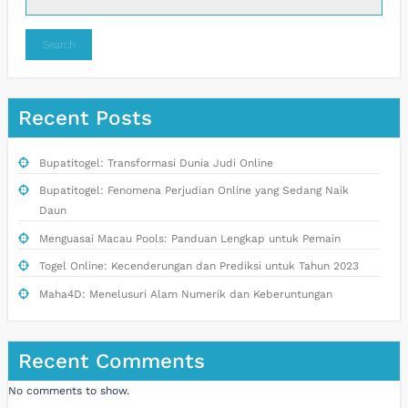
Search
Recent Posts
Bupatitogel: Transformasi Dunia Judi Online
Bupatitogel: Fenomena Perjudian Online yang Sedang Naik
Daun
Menguasai Macau Pools: Panduan Lengkap untuk Pemain
Togel Online: Kecenderungan dan Prediksi untuk Tahun 2023
Maha4D: Menelusuri Alam Numerik dan Keberuntungan
Recent Comments
No comments to show.