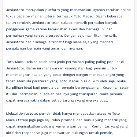
Jeniustoto merupakan platform yang menawarkan layanan taruhan online
fokus pada permainan lotere, termasuk Toto Macau. Dalam beberapa
tahun terakhir, Jeniustoto telah sukses menarik perhatian banyak
penggemar game karena kemudahan akses dan berbagai pilihan
permainan yang tersedia tersedia. Dengan sejumlah fitur menarik,
Jeniustoto hadir sebagai alternatif bagi siapa saja yang mencari
pengalaman bermain yang aman dan nyaman.
Toto Macau adalah salah satu jenis permainan paling paling populer di
Jeniustoto. Game ini menawarkan kesempatan bagi pemain untuk
memenangkan hadiah yang besar dengan dengan menebak angka yang
tepat. Memiliki peraturan yang, Toto Macau bisa diikuti oleh saja, maka
itu pilihan ideal bagi pemula dan pemain berpengalaman. Kelebihan selain
itu dari permainan ini adalah hasilnya yang transparan, maka pemain
dapat merasa yakin dalam setiap taruhan yang mereka buat.
Melalui Jeniustoto, pemain tidak hanya mendapatkan akses ke Toto
Macau tetapi juga juga sejumlah promosi dan bonus yang menarik yang
dapat meningkatkan peluang kemenangan pemain. Komunitas yang yang
aktif dan responsive juga menawarkan dukungan untuk pemain,