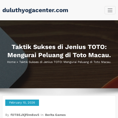
Skip
duluthyogacenter.com
to
content
Taktik Sukses di Jenius TOTO:
Mengurai Peluang di Toto Macau.
Home
»
Taktik Sukses di Jenius TOTO: Mengurai Peluang di Toto Macau.
February 10, 2026
By
fOT8EJXjf0m8ov5
In
Berita Games