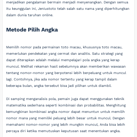
menjadikan pengalaman bermain menjadi menyenangkan. Dengan semua
itu keunggulan ini, Jeniustoto telah salah satu nama yang diperhitungkan
dalam dunia taruhan online.
Metode Pilih Angka
Memilih nomor pada permainan toto macau, khususnya toto macau,
memerlukan pendekatan yang cermat dan analitis. Satu strategi yang
dapat diterapkan adalah melalui mempelajari pola angka yang kerap
muncul. Melihat rekaman hasil sebelumnya akan memberikan wawasan
tentang nomor-nomor yang berpotensi lebih berpeluang untuk muncul
lagi. Contohnya, jika ada nomor tertentu yang kerap tampil dalam
beberapa bulan, angka tersebut bisa jadi pilihan untuk diambil.
Di samping menganalisis pola, pemain juga dapat menggunakan teknik
matematika sederhana seperti kombinasi dan probabilitas. Menghitung
kemungkinan kombinasi angka nomor dapat menuntun untuk memilih
nomor mana yang memiliki peluang lebih besar untuk muncul. Dengan
memahami nomor-nomor yang lebih mungkin muncul, Anda bisa lebih
percaya diri ketika memutuskan keputusan saat menentukan angka.