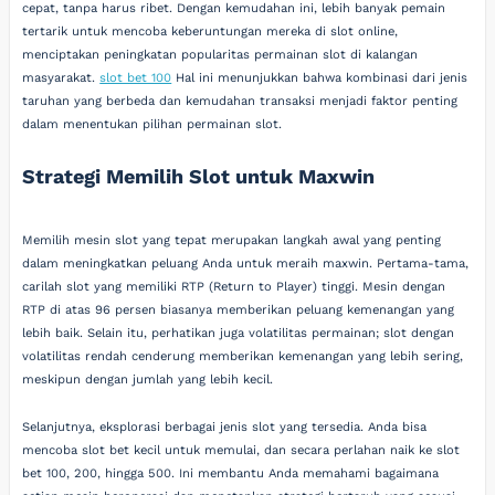
cepat, tanpa harus ribet. Dengan kemudahan ini, lebih banyak pemain
tertarik untuk mencoba keberuntungan mereka di slot online,
menciptakan peningkatan popularitas permainan slot di kalangan
masyarakat.
slot bet 100
Hal ini menunjukkan bahwa kombinasi dari jenis
taruhan yang berbeda dan kemudahan transaksi menjadi faktor penting
dalam menentukan pilihan permainan slot.
Strategi Memilih Slot untuk Maxwin
Memilih mesin slot yang tepat merupakan langkah awal yang penting
dalam meningkatkan peluang Anda untuk meraih maxwin. Pertama-tama,
carilah slot yang memiliki RTP (Return to Player) tinggi. Mesin dengan
RTP di atas 96 persen biasanya memberikan peluang kemenangan yang
lebih baik. Selain itu, perhatikan juga volatilitas permainan; slot dengan
volatilitas rendah cenderung memberikan kemenangan yang lebih sering,
meskipun dengan jumlah yang lebih kecil.
Selanjutnya, eksplorasi berbagai jenis slot yang tersedia. Anda bisa
mencoba slot bet kecil untuk memulai, dan secara perlahan naik ke slot
bet 100, 200, hingga 500. Ini membantu Anda memahami bagaimana