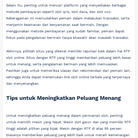
Selain itu, penting untuk mencari platform yang menyediakan berbagai
metode pembayaran seperti slot qris, slot dana, dan slot ovo.
Keberagaman ini memudahkan pemain dalam melakukan transaksi, serta
menjamin keamanan dan kenyamanan saat bermain. Dengan
menggunakan metode pembayaran yang sudah familiar, pemain dapat
fokus pada pengalaman bermain tanpa khawatir akan masalah transaksi.
Akhirnya, pilihlah situs yang dikenal memiliki reputasi baik dalam hal RTP
slot online. Situs dengan RTP yang tinggi memberikan peluang lebih besar
untuk menang, serta pengalaman bermain yang lebih memuaskan.
Pastikan juga untuk memeriksa ulasan dan rekomendasi dari pemain lain,
sehingga Anda dapat menemukan link slot online terbaik yang terpercaya
dan menyenangkan.
Tips untuk Meningkatkan Peluang Menang
Untuk meningkatkan peluang menang dalam permainan slot, penting
untuk memilih mesin yang tepat. Mesin slot gacor dan yang memiliki RTP
tinggi adalah pilihan yang bijak. Mesin dengan RTP di atas 95 persen
biasanya memberikan peluang yang lebih baik untuk meraih kemenangan.