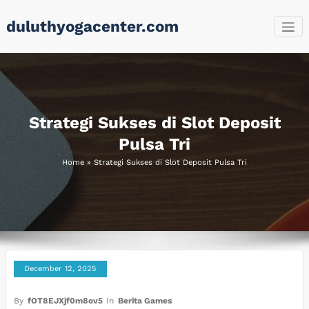
Skip
duluthyogacenter.com
to
content
Strategi Sukses di Slot Deposit
Pulsa Tri
Home
»
Strategi Sukses di Slot Deposit Pulsa Tri
December 12, 2025
By
fOT8EJXjf0m8ov5
In
Berita Games