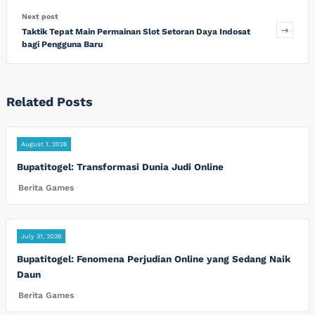
Next post
Taktik Tepat Main Permainan Slot Setoran Daya Indosat
bagi Pengguna Baru
Related Posts
August 1, 2026
Bupatitogel: Transformasi Dunia Judi Online
Berita Games
July 31, 2026
Bupatitogel: Fenomena Perjudian Online yang Sedang Naik
Daun
Berita Games