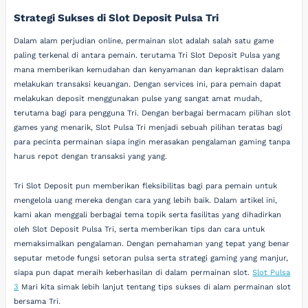
Strategi Sukses di Slot Deposit Pulsa Tri
Dalam alam perjudian online, permainan slot adalah salah satu game
paling terkenal di antara pemain. terutama Tri Slot Deposit Pulsa yang
mana memberikan kemudahan dan kenyamanan dan kepraktisan dalam
melakukan transaksi keuangan. Dengan services ini, para pemain dapat
melakukan deposit menggunakan pulse yang sangat amat mudah,
terutama bagi para pengguna Tri. Dengan berbagai bermacam pilihan slot
games yang menarik, Slot Pulsa Tri menjadi sebuah pilihan teratas bagi
para pecinta permainan siapa ingin merasakan pengalaman gaming tanpa
harus repot dengan transaksi yang yang.
Tri Slot Deposit pun memberikan fleksibilitas bagi para pemain untuk
mengelola uang mereka dengan cara yang lebih baik. Dalam artikel ini,
kami akan menggali berbagai tema topik serta fasilitas yang dihadirkan
oleh Slot Deposit Pulsa Tri, serta memberikan tips dan cara untuk
memaksimalkan pengalaman. Dengan pemahaman yang tepat yang benar
seputar metode fungsi setoran pulsa serta strategi gaming yang manjur,
siapa pun dapat meraih keberhasilan di dalam permainan slot.
Slot Pulsa
3
Mari kita simak lebih lanjut tentang tips sukses di alam permainan slot
bersama Tri.