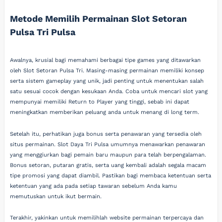
Metode Memilih Permainan Slot Setoran
Pulsa Tri Pulsa
Awalnya, krusial bagi memahami berbagai tipe games yang ditawarkan
oleh Slot Setoran Pulsa Tri. Masing-masing permainan memiliki konsep
serta sistem gameplay yang unik, jadi penting untuk menentukan salah
satu sesuai cocok dengan kesukaan Anda. Coba untuk mencari slot yang
mempunyai memiliki Return to Player yang tinggi, sebab ini dapat
meningkatkan memberikan peluang anda untuk menang di long term.
Setelah itu, perhatikan juga bonus serta penawaran yang tersedia oleh
situs permainan. Slot Daya Tri Pulsa umumnya menawarkan penawaran
yang menggiurkan bagi pemain baru maupun para telah berpengalaman.
Bonus setoran, putaran gratis, serta uang kembali adalah segala macam
tipe promosi yang dapat diambil. Pastikan bagi membaca ketentuan serta
ketentuan yang ada pada setiap tawaran sebelum Anda kamu
memutuskan untuk ikut bermain.
Terakhir, yakinkan untuk memilihlah website permainan terpercaya dan