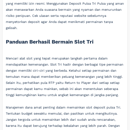
yang memiliki izin resmi. Menggunakan Deposit Pulsa Tri Pulsa yang aman
akan menawarkan Anda suasana bermain yang nyaman dan menurunkan
risiko penipuan. Cek ulasan serta reputasi website sebelumnya
menyetorkan deposit agar Anda dapat menikmati permainan tanpa
gelisah.
Panduan Berhasil Bermain Slot Tri
Mencari alat slot yang tepat merupakan langkah pertama dalam
mendapatkan kemenangan. Slot Tri hadir dengan berbagai tipe permainan
dengan memiliki ciri-ciri yang berbeda. Ketahui setiap permainan dan
temukan mana dapat memberikan peluang kemenangan yang lebih tinggi.
Selain itu, perhatikan pula RTP yaitu Return to Player dari setiap setiap
permainan dapat kamu mainkan, sebab ini akan menentukan seberapa
tinggi kemungkinan kamu untuk angkat kemenangan di jangka panjang.
Manajemen dana amat penting dalam memainkan slot deposit pulsa Tri.
Tentukan budget sewaktu memulai, dan pastikan untuk mengikutinya.
Jangan tergoda untuk memainkan lebih dari sudah anda rencanakan,
karena itu dapat berujung terhadap kekalahan yang lebih parah. Dengan