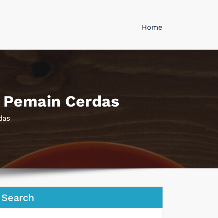
Home
k Pemain Cerdas
das
Search