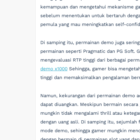
kemampuan dan mengetahui mekanisme game
sebelum menentukan untuk bertaruh dengan 
pemula yang mau meningkatkan self-confid
Di samping itu, permainan demo juga serin
permainan seperti Pragmatic dan PG Soft.
mengevaluasi RTP tinggi dari berbagai per
demo x1000
Sehingga, gamer bisa mengeta
tinggi dan memaksimalkan pengalaman ber
Namun, kekurangan dari permainan demo ad
dapat diuangkan. Meskipun bermain secara 
mungkin tidak mengalami thrill atau ketega
dengan uang asli. Di samping itu, sejumlah 
mode demo, sehingga gamer mungkin mendap
dengan bermain di permainan slot yang dap