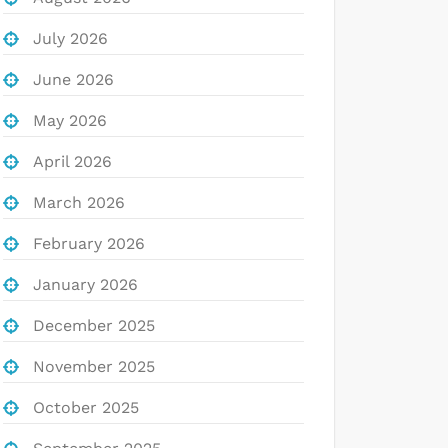
July 2026
June 2026
May 2026
April 2026
March 2026
February 2026
January 2026
December 2025
November 2025
October 2025