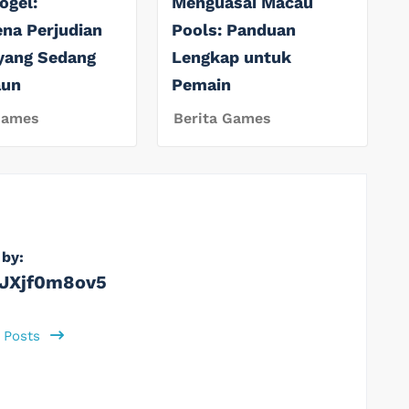
ogel:
Menguasai Macau
na Perjudian
Pools: Panduan
 yang Sedang
Lengkap untuk
aun
Pemain
Games
Berita Games
 by:
JXjf0m8ov5
l Posts