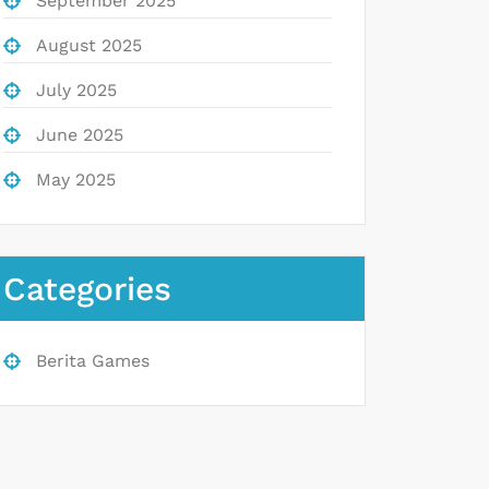
September 2025
August 2025
July 2025
June 2025
May 2025
Categories
Berita Games