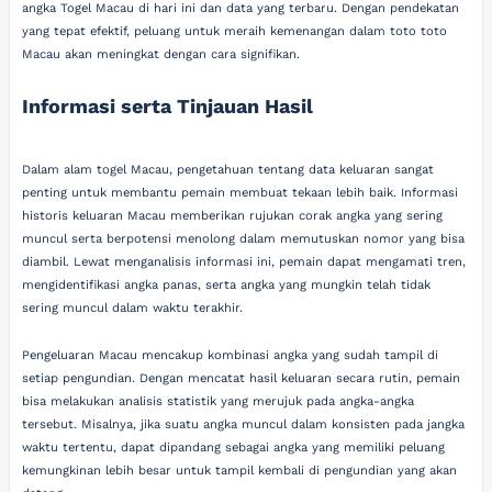
angka Togel Macau di hari ini dan data yang terbaru. Dengan pendekatan
yang tepat efektif, peluang untuk meraih kemenangan dalam toto toto
Macau akan meningkat dengan cara signifikan.
Informasi serta Tinjauan Hasil
Dalam alam togel Macau, pengetahuan tentang data keluaran sangat
penting untuk membantu pemain membuat tekaan lebih baik. Informasi
historis keluaran Macau memberikan rujukan corak angka yang sering
muncul serta berpotensi menolong dalam memutuskan nomor yang bisa
diambil. Lewat menganalisis informasi ini, pemain dapat mengamati tren,
mengidentifikasi angka panas, serta angka yang mungkin telah tidak
sering muncul dalam waktu terakhir.
Pengeluaran Macau mencakup kombinasi angka yang sudah tampil di
setiap pengundian. Dengan mencatat hasil keluaran secara rutin, pemain
bisa melakukan analisis statistik yang merujuk pada angka-angka
tersebut. Misalnya, jika suatu angka muncul dalam konsisten pada jangka
waktu tertentu, dapat dipandang sebagai angka yang memiliki peluang
kemungkinan lebih besar untuk tampil kembali di pengundian yang akan