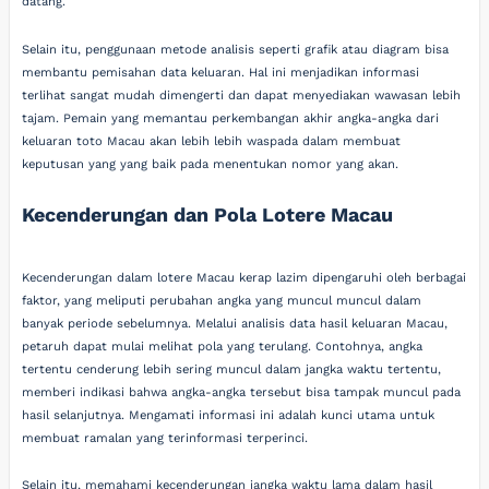
datang.
Selain itu, penggunaan metode analisis seperti grafik atau diagram bisa
membantu pemisahan data keluaran. Hal ini menjadikan informasi
terlihat sangat mudah dimengerti dan dapat menyediakan wawasan lebih
tajam. Pemain yang memantau perkembangan akhir angka-angka dari
keluaran toto Macau akan lebih lebih waspada dalam membuat
keputusan yang yang baik pada menentukan nomor yang akan.
Kecenderungan dan Pola Lotere Macau
Kecenderungan dalam lotere Macau kerap lazim dipengaruhi oleh berbagai
faktor, yang meliputi perubahan angka yang muncul muncul dalam
banyak periode sebelumnya. Melalui analisis data hasil keluaran Macau,
petaruh dapat mulai melihat pola yang terulang. Contohnya, angka
tertentu cenderung lebih sering muncul dalam jangka waktu tertentu,
memberi indikasi bahwa angka-angka tersebut bisa tampak muncul pada
hasil selanjutnya. Mengamati informasi ini adalah kunci utama untuk
membuat ramalan yang terinformasi terperinci.
Selain itu, memahami kecenderungan jangka waktu lama dalam hasil