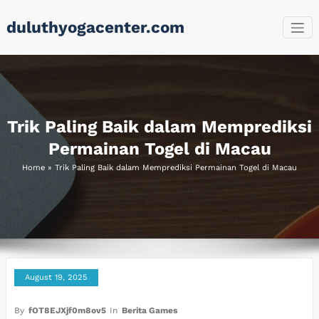
Skip
duluthyogacenter.com
to
content
Trik Paling Baik dalam Memprediksi
Permainan Togel di Macau
Home
»
Trik Paling Baik dalam Memprediksi Permainan Togel di Macau
August 19, 2025
By
fOT8EJXjf0m8ov5
In
Berita Games