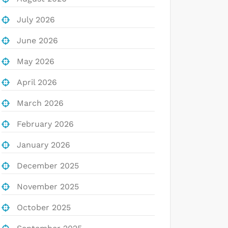
July 2026
June 2026
May 2026
April 2026
March 2026
February 2026
January 2026
December 2025
November 2025
October 2025