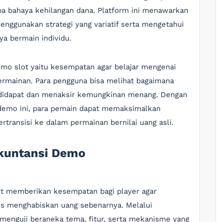
a bahaya kehilangan dana. Platform ini menawarkan
ggunakan strategi yang variatif serta mengetahui
a bermain individu.
mo slot yaitu kesempatan agar belajar mengenai
 permainan. Para pengguna bisa melihat bagaimana
g didapat dan menaksir kemungkinan menang. Dengan
demo ini, para pemain dapat memaksimalkan
transisi ke dalam permainan bernilai uang asli.
kuntansi Demo
t memberikan kesempatan bagi player agar
us menghabiskan uang sebenarnya. Melalui
sa menguji beraneka tema, fitur, serta mekanisme yang