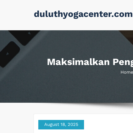
Skip
duluthyogacenter.com
to
content
Maksimalkan Penga
Hom
August 18, 2025