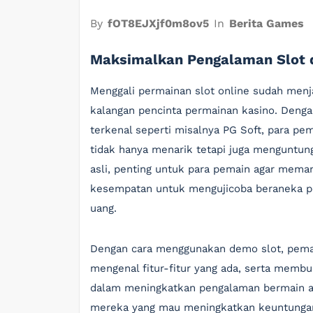
By
fOT8EJXjf0m8ov5
In
Berita Games
Maksimalkan Pengalaman Slot de
Menggali permainan slot online sudah menja
kalangan pencinta permainan kasino. Denga
terkenal seperti misalnya PG Soft, para pe
tidak hanya menarik tetapi juga menguntun
asli, penting untuk para pemain agar mema
kesempatan untuk mengujicoba beraneka per
uang.
Dengan cara menggunakan demo slot, pem
mengenal fitur-fitur yang ada, serta membuat
dalam meningkatkan pengalaman bermain an
mereka yang mau meningkatkan keuntungan