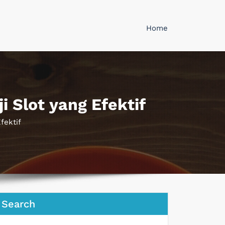
Home
 Slot yang Efektif
fektif
Search