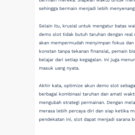
bermain mereka. Siapkan waktu untuk menel
sehingga bermain menjadi lebih menyenang
Selain itu, krusial untuk mengatur batas w
demo slot tidak butuh taruhan dengan rea
akan mempermudah menyimpan fokus dan 
konstan tanpa tekanan finansial, pemain 
belajar dari setiap kegagalan. Ini juga men
masuk uang nyata.
Akhir kata, optimize akun demo slot sebaga
berbagai kombinasi taruhan dan amati wak
mengubah strategi permainan. Dengan melak
merasa lebih percaya diri dan siap ketika 
pendekatan ini, slot dapat menjadi sarana be