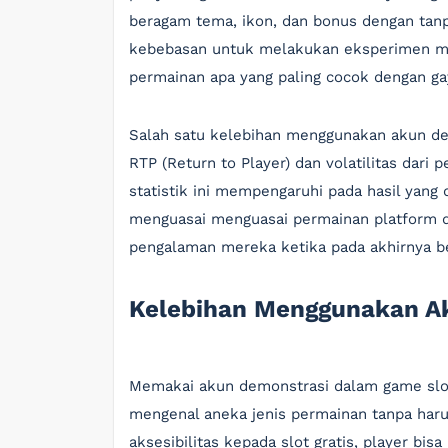
beragam tema, ikon, dan bonus dengan tanp
kebebasan untuk melakukan eksperimen men
permainan apa yang paling cocok dengan gay
Salah satu kelebihan menggunakan akun de
RTP (Return to Player) dan volatilitas dari
statistik ini mempengaruhi pada hasil yan
menguasai menguasai permainan platform 
pengalaman mereka ketika pada akhirnya ber
Kelebihan Menggunakan A
Memakai akun demonstrasi dalam game slo
mengenal aneka jenis permainan tanpa har
aksesibilitas kepada slot gratis, player bi