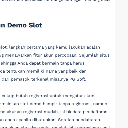
n Demo Slot
lot, langkah pertama yang kamu lakukan adalah
 yg menawarkan fitur akun percobaan. Sejumlah situs
 sehingga Anda dapat bermain tanpa harus
da tentukan memiliki nama yang baik dan
ari pemasok terkenal misalnya PG Soft.
 cukup butuh registrasi untuk mengatur akun.
mainkan slot demo hampir tanpa registrasi, namun
elakukan registrasi mudah. Isi biodata pendaftaran
kun anda apabila dibutuhkan. Setelah pendaftaran
ermainan slot dan mulai menjelajahi permainan yang