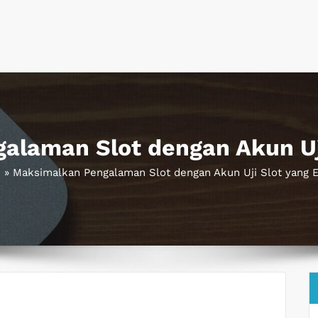
laman Slot dengan Akun Uji
e
»
Maksimalkan Pengalaman Slot dengan Akun Uji Slot yang E