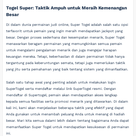
Togel Super: Taktik Ampuh untuk Meraih Kemenangan
Besar
Di dalam dunia permainan judi online, Super Togel adalah salah satu opsi
terfavorit untuk pemain yang ingin meraih mendapatkan jackpot yang
besar. Dengan proses sederhana dan kesempatan menarik, Super Togel
menawarkan beragam permainan yang memungkinkan semua pemain
untuk mengalami pengalaman menarik dan juga mengejar harapan
keuangan mereka. Tetapi, keberhasilan di dalam permainan tidak hanya
tergantung pada keberuntungan semata, tetapi juga memerlukan taktik
yang jitu serta pemahaman yang baik tentang sistem yang dimanfaatkan.
Salah satu tahap awal yang penting adalah untuk melakukan login
SuperTogel serta mendaftar melalui link SuperTogel resmi. Dengan
mendaftar di Supertogel, pemain akan mendapatkan akses lengkap
kepada semua fasilitas serta promosi menarik yang ditawarkan. Di dalam
kali ini, kami akan menjelaskan beberapa taktik yang efektif yang dapat
Anda gunakan untuk menambah peluang Anda untuk menang di hadiah
besar. Mari kita semua dalami lebih dalam tentang bagaimana Anda dapat
memanfaatkan Super Togel untuk mendapatkan kesuksesan di permainan
ini.