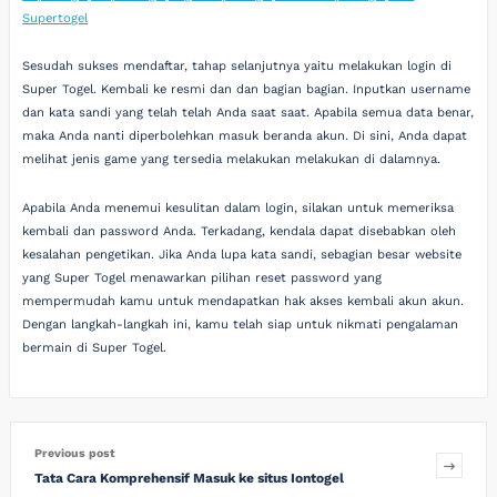
Supertogel
Sesudah sukses mendaftar, tahap selanjutnya yaitu melakukan login di
Super Togel. Kembali ke resmi dan dan bagian bagian. Inputkan username
dan kata sandi yang telah telah Anda saat saat. Apabila semua data benar,
maka Anda nanti diperbolehkan masuk beranda akun. Di sini, Anda dapat
melihat jenis game yang tersedia melakukan melakukan di dalamnya.
Apabila Anda menemui kesulitan dalam login, silakan untuk memeriksa
kembali dan password Anda. Terkadang, kendala dapat disebabkan oleh
kesalahan pengetikan. Jika Anda lupa kata sandi, sebagian besar website
yang Super Togel menawarkan pilihan reset password yang
mempermudah kamu untuk mendapatkan hak akses kembali akun akun.
Dengan langkah-langkah ini, kamu telah siap untuk nikmati pengalaman
bermain di Super Togel.
Previous post
Tata Cara Komprehensif Masuk ke situs Iontogel