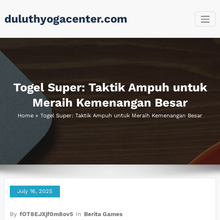
Skip
duluthyogacenter.com
to
content
Togel Super: Taktik Ampuh untuk
Meraih Kemenangan Besar
Home
»
Togel Super: Taktik Ampuh untuk Meraih Kemenangan Besar
July 16, 2025
By
fOT8EJXjf0m8ov5
In
Berita Games