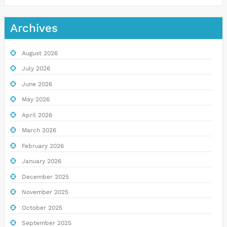
Archives
August 2026
July 2026
June 2026
May 2026
April 2026
March 2026
February 2026
January 2026
December 2025
November 2025
October 2025
September 2025