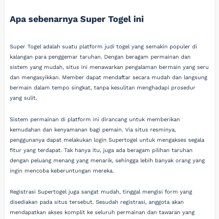
Apa sebenarnya Super Togel ini
Super Togel adalah suatu platform judi togel yang semakin populer di
kalangan para penggemar taruhan. Dengan beragam permainan dan
sistem yang mudah, situs ini menawarkan pengalaman bermain yang seru
dan mengasyikkan. Member dapat mendaftar secara mudah dan langsung
bermain dalam tempo singkat, tanpa kesulitan menghadapi prosedur
yang sulit.
Sistem permainan di platform ini dirancang untuk memberikan
kemudahan dan kenyamanan bagi pemain. Via situs resminya,
penggunanya dapat melakukan login Supertogel untuk mengakses segala
fitur yang terdapat. Tak hanya itu, juga ada beragam pilihan taruhan
dengan peluang menang yang menarik, sehingga lebih banyak orang yang
ingin mencoba keberuntungan mereka.
Registrasi Supertogel juga sangat mudah, tinggal mengisi form yang
disediakan pada situs tersebut. Sesudah registrasi, anggota akan
mendapatkan akses komplit ke seluruh permainan dan tawaran yang