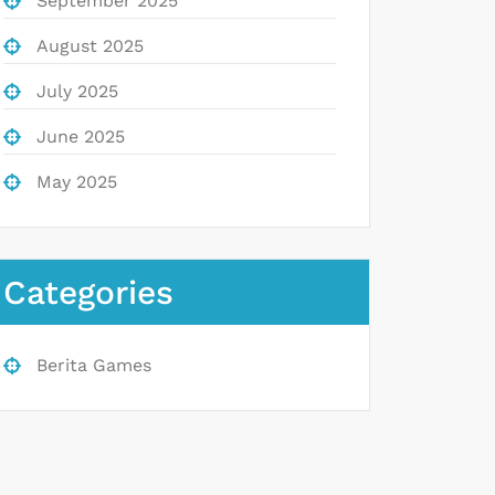
September 2025
August 2025
July 2025
June 2025
May 2025
Categories
Berita Games