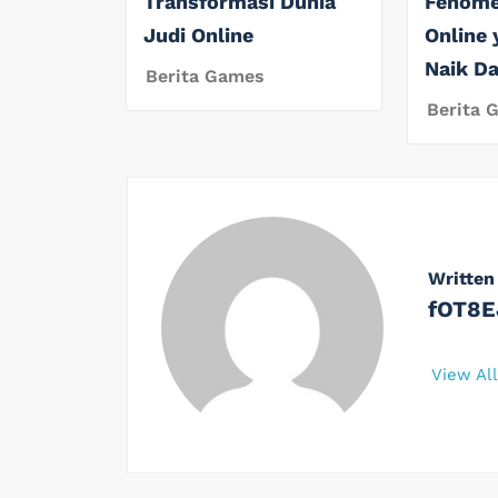
Transformasi Dunia
Fenome
Judi Online
Online
Naik D
Berita Games
Berita 
Written
fOT8E
View Al