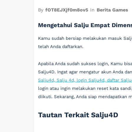
By
fOT8EJXjf0m8ov5
In
Berita Games
Mengetahui Salju Empat Dimensi
Kamu sudah bersiap melakukan masuk Salju
telah Anda daftarkan.
Apabila Anda sudah sukses login, Kamu bisa
Salju4D. Ingat agar mengatur akun Anda da
Salju4d, Salju 4d, login Salju4d, daftar Salj
login atau ingin melakukan reset kata sandi
diikuti. Sekarang, Anda siap mendapatkan 
Tautan Terkait Salju4D