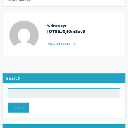
Written by:
fOT8EJXjf0m8ov5
View All Posts
Search
Search