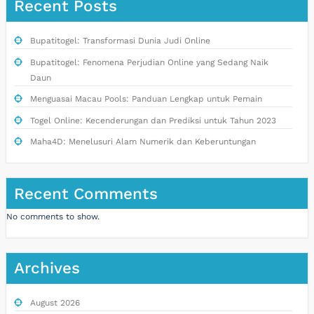
Recent Posts
Bupatitogel: Transformasi Dunia Judi Online
Bupatitogel: Fenomena Perjudian Online yang Sedang Naik
Daun
Menguasai Macau Pools: Panduan Lengkap untuk Pemain
Togel Online: Kecenderungan dan Prediksi untuk Tahun 2023
Maha4D: Menelusuri Alam Numerik dan Keberuntungan
Recent Comments
No comments to show.
Archives
August 2026