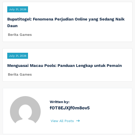
July 31, 2026
Bupatitogel: Fenomena Perjudian Online yang Sedang Naik
Daun
Berita Games
July 31, 2026
Menguasai Macau Pools: Panduan Lengkap untuk Pemain
Berita Games
Written by:
fOT8EJXjf0m8ov5
View All Posts