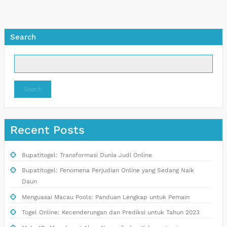
Search
Search
Recent Posts
Bupatitogel: Transformasi Dunia Judi Online
Bupatitogel: Fenomena Perjudian Online yang Sedang Naik
Daun
Menguasai Macau Pools: Panduan Lengkap untuk Pemain
Togel Online: Kecenderungan dan Prediksi untuk Tahun 2023