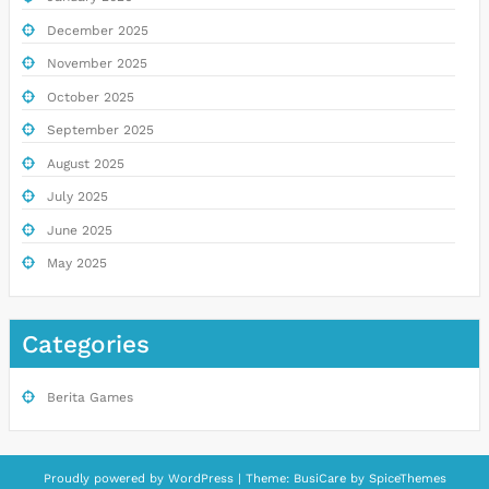
December 2025
November 2025
October 2025
September 2025
August 2025
July 2025
June 2025
May 2025
Categories
Berita Games
Proudly powered by
WordPress
| Theme:
BusiCare
by
SpiceThemes