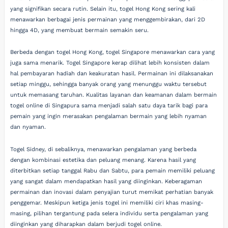
yang signifikan secara rutin. Selain itu, togel Hong Kong sering kali
menawarkan berbagai jenis permainan yang menggembirakan, dari 2D
hingga 4D, yang membuat bermain semakin seru.
Berbeda dengan togel Hong Kong, togel Singapore menawarkan cara yang
juga sama menarik. Togel Singapore kerap dilihat lebih konsisten dalam
hal pembayaran hadiah dan keakuratan hasil. Permainan ini dilaksanakan
setiap minggu, sehingga banyak orang yang menunggu waktu tersebut
untuk memasang taruhan. Kualitas layanan dan keamanan dalam bermain
togel online di Singapura sama menjadi salah satu daya tarik bagi para
pemain yang ingin merasakan pengalaman bermain yang lebih nyaman
dan nyaman.
Togel Sidney, di sebaliknya, menawarkan pengalaman yang berbeda
dengan kombinasi estetika dan peluang menang. Karena hasil yang
diterbitkan setiap tanggal Rabu dan Sabtu, para pemain memiliki peluang
yang sangat dalam mendapatkan hasil yang diinginkan. Keberagaman
permainan dan inovasi dalam penyajian turut memikat perhatian banyak
penggemar. Meskipun ketiga jenis togel ini memiliki ciri khas masing-
masing, pilihan tergantung pada selera individu serta pengalaman yang
diinginkan yang diharapkan dalam berjudi togel online.