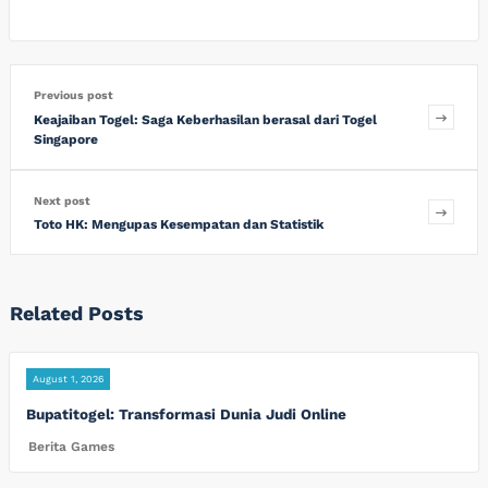
Previous post
Keajaiban Togel: Saga Keberhasilan berasal dari Togel
Singapore
Next post
Toto HK: Mengupas Kesempatan dan Statistik
Related Posts
August 1, 2026
Bupatitogel: Transformasi Dunia Judi Online
Berita Games