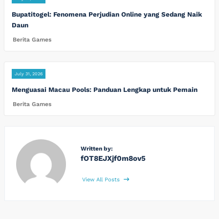
Bupatitogel: Fenomena Perjudian Online yang Sedang Naik
Daun
Berita Games
July 31, 2026
Menguasai Macau Pools: Panduan Lengkap untuk Pemain
Berita Games
Written by:
fOT8EJXjf0m8ov5
View All Posts