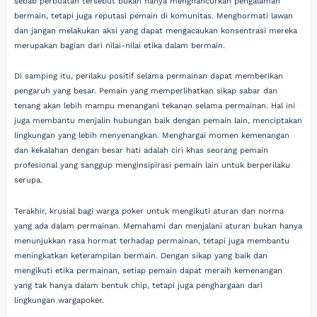
sebab perbuatan tersebut bukan hanya menghancurkan pengalaman
bermain, tetapi juga reputasi pemain di komunitas. Menghormati lawan
dan jangan melakukan aksi yang dapat mengacaukan konsentrasi mereka
merupakan bagian dari nilai-nilai etika dalam bermain.
Di samping itu, perilaku positif selama permainan dapat memberikan
pengaruh yang besar. Pemain yang memperlihatkan sikap sabar dan
tenang akan lebih mampu menangani tekanan selama permainan. Hal ini
juga membantu menjalin hubungan baik dengan pemain lain, menciptakan
lingkungan yang lebih menyenangkan. Menghargai momen kemenangan
dan kekalahan dengan besar hati adalah ciri khas seorang pemain
profesional yang sanggup menginsipirasi pemain lain untuk berperilaku
serupa.
Terakhir, krusial bagi warga poker untuk mengikuti aturan dan norma
yang ada dalam permainan. Memahami dan menjalani aturan bukan hanya
menunjukkan rasa hormat terhadap permainan, tetapi juga membantu
meningkatkan keterampilan bermain. Dengan sikap yang baik dan
mengikuti etika permainan, setiap pemain dapat meraih kemenangan
yang tak hanya dalam bentuk chip, tetapi juga penghargaan dari
lingkungan wargapoker.