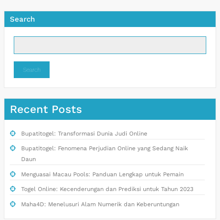
Search
Search
Recent Posts
Bupatitogel: Transformasi Dunia Judi Online
Bupatitogel: Fenomena Perjudian Online yang Sedang Naik
Daun
Menguasai Macau Pools: Panduan Lengkap untuk Pemain
Togel Online: Kecenderungan dan Prediksi untuk Tahun 2023
Maha4D: Menelusuri Alam Numerik dan Keberuntungan