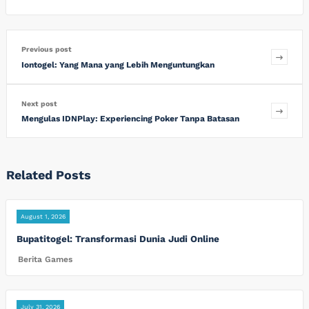
Previous post
Iontogel: Yang Mana yang Lebih Menguntungkan
Next post
Mengulas IDNPlay: Experiencing Poker Tanpa Batasan
Related Posts
August 1, 2026
Bupatitogel: Transformasi Dunia Judi Online
Berita Games
July 31, 2026