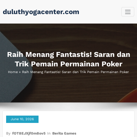
Skip
duluthyogacenter.com
to
content
Raih Menang Fantastis! Saran dan
Trik Pemain Permainan Poker
Home
»
Raih Menang Fantastis! Saran dan Trik Pemain Permainan Poker
June 10, 2026
By
fOT8EJXjf0m8ov5
In
Berita Games