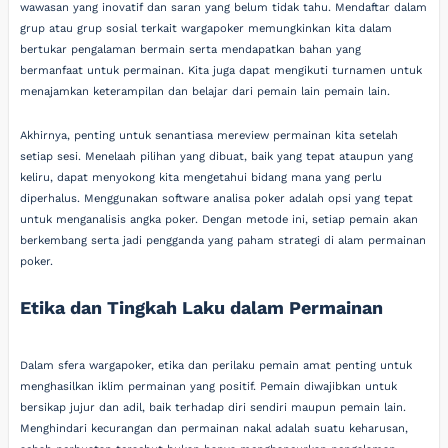
wawasan yang inovatif dan saran yang belum tidak tahu. Mendaftar dalam
grup atau grup sosial terkait wargapoker memungkinkan kita dalam
bertukar pengalaman bermain serta mendapatkan bahan yang
bermanfaat untuk permainan. Kita juga dapat mengikuti turnamen untuk
menajamkan keterampilan dan belajar dari pemain lain pemain lain.
Akhirnya, penting untuk senantiasa mereview permainan kita setelah
setiap sesi. Menelaah pilihan yang dibuat, baik yang tepat ataupun yang
keliru, dapat menyokong kita mengetahui bidang mana yang perlu
diperhalus. Menggunakan software analisa poker adalah opsi yang tepat
untuk menganalisis angka poker. Dengan metode ini, setiap pemain akan
berkembang serta jadi pengganda yang paham strategi di alam permainan
poker.
Etika dan Tingkah Laku dalam Permainan
Dalam sfera wargapoker, etika dan perilaku pemain amat penting untuk
menghasilkan iklim permainan yang positif. Pemain diwajibkan untuk
bersikap jujur dan adil, baik terhadap diri sendiri maupun pemain lain.
Menghindari kecurangan dan permainan nakal adalah suatu keharusan,