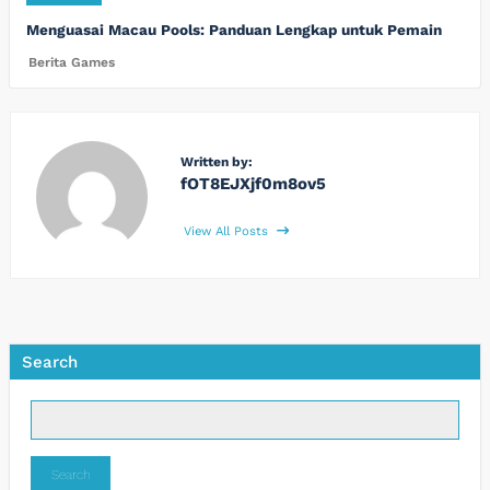
Menguasai Macau Pools: Panduan Lengkap untuk Pemain
Berita Games
Written by:
fOT8EJXjf0m8ov5
View All Posts
Search
Search