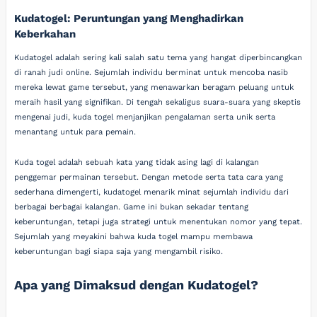
Kudatogel: Peruntungan yang Menghadirkan
Keberkahan
Kudatogel adalah sering kali salah satu tema yang hangat diperbincangkan
di ranah judi online. Sejumlah individu berminat untuk mencoba nasib
mereka lewat game tersebut, yang menawarkan beragam peluang untuk
meraih hasil yang signifikan. Di tengah sekaligus suara-suara yang skeptis
mengenai judi, kuda togel menjanjikan pengalaman serta unik serta
menantang untuk para pemain.
Kuda togel adalah sebuah kata yang tidak asing lagi di kalangan
penggemar permainan tersebut. Dengan metode serta tata cara yang
sederhana dimengerti, kudatogel menarik minat sejumlah individu dari
berbagai berbagai kalangan. Game ini bukan sekadar tentang
keberuntungan, tetapi juga strategi untuk menentukan nomor yang tepat.
Sejumlah yang meyakini bahwa kuda togel mampu membawa
keberuntungan bagi siapa saja yang mengambil risiko.
Apa yang Dimaksud dengan Kudatogel?