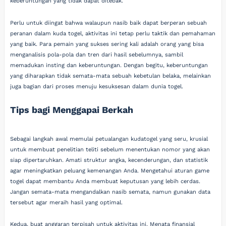
keberuntungan yang tidak dapat ditebak.
Perlu untuk diingat bahwa walaupun nasib baik dapat berperan sebuah
peranan dalam kuda togel, aktivitas ini tetap perlu taktik dan pemahaman
yang baik. Para pemain yang sukses sering kali adalah orang yang bisa
menganalisis pola-pola dan tren dari hasil sebelumnya, sambil
memadukan insting dan keberuntungan. Dengan begitu, keberuntungan
yang diharapkan tidak semata-mata sebuah kebetulan belaka, melainkan
juga bagian dari proses menuju kesuksesan dalam dunia togel.
Tips bagi Menggapai Berkah
Sebagai langkah awal memulai petualangan kudatogel yang seru, krusial
untuk membuat penelitian teliti sebelum menentukan nomor yang akan
siap dipertaruhkan. Amati struktur angka, kecenderungan, dan statistik
agar meningkatkan peluang kemenangan Anda. Mengetahui aturan game
togel dapat membantu Anda membuat keputusan yang lebih cerdas.
Jangan semata-mata mengandalkan nasib semata, namun gunakan data
tersebut agar meraih hasil yang optimal.
Kedua, buat anggaran terpisah untuk aktivitas ini. Menata finansial