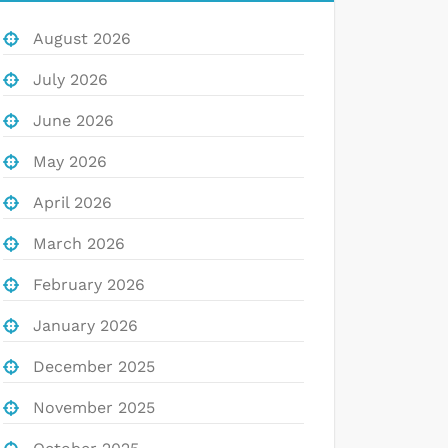
August 2026
July 2026
June 2026
May 2026
April 2026
March 2026
February 2026
January 2026
December 2025
November 2025