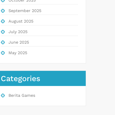
October 2025
September 2025
August 2025
July 2025
June 2025
May 2025
Categories
Berita Games