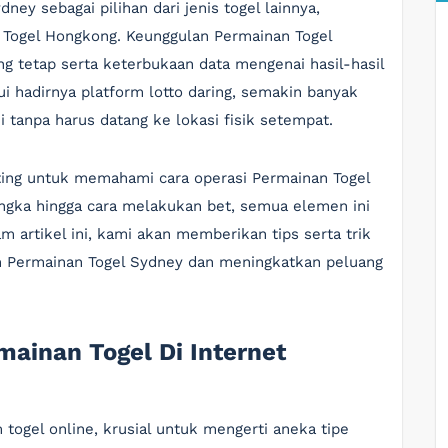
ey sebagai pilihan dari jenis togel lainnya,
 Togel Hongkong. Keunggulan Permainan Togel
g tetap serta keterbukaan data mengenai hasil-hasil
ui hadirnya platform lotto daring, semakin banyak
tanpa harus datang ke lokasi fisik setempat.
nting untuk memahami cara operasi Permainan Togel
angka hingga cara melakukan bet, semua elemen ini
artikel ini, kami akan memberikan tips serta trik
 Permainan Togel Sydney dan meningkatkan peluang
mainan Togel Di Internet
ogel online, krusial untuk mengerti aneka tipe