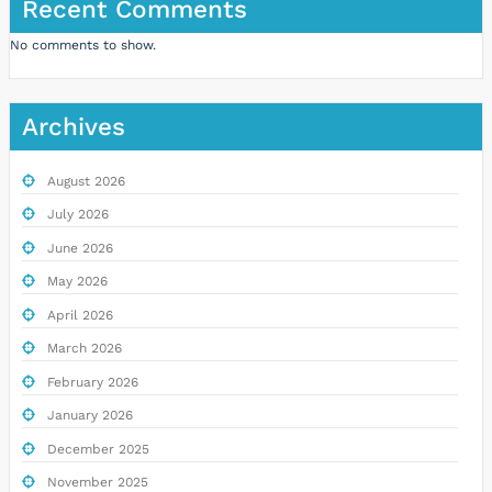
Recent Comments
No comments to show.
Archives
August 2026
July 2026
June 2026
May 2026
April 2026
March 2026
February 2026
January 2026
December 2025
November 2025