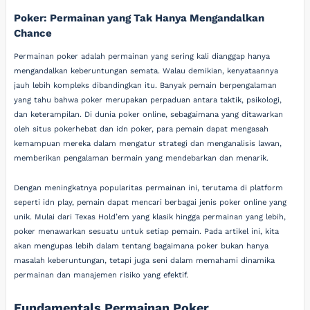
Poker: Permainan yang Tak Hanya Mengandalkan
Chance
Permainan poker adalah permainan yang sering kali dianggap hanya
mengandalkan keberuntungan semata. Walau demikian, kenyataannya
jauh lebih kompleks dibandingkan itu. Banyak pemain berpengalaman
yang tahu bahwa poker merupakan perpaduan antara taktik, psikologi,
dan keterampilan. Di dunia poker online, sebagaimana yang ditawarkan
oleh situs pokerhebat dan idn poker, para pemain dapat mengasah
kemampuan mereka dalam mengatur strategi dan menganalisis lawan,
memberikan pengalaman bermain yang mendebarkan dan menarik.
Dengan meningkatnya popularitas permainan ini, terutama di platform
seperti idn play, pemain dapat mencari berbagai jenis poker online yang
unik. Mulai dari Texas Hold’em yang klasik hingga permainan yang lebih,
poker menawarkan sesuatu untuk setiap pemain. Pada artikel ini, kita
akan mengupas lebih dalam tentang bagaimana poker bukan hanya
masalah keberuntungan, tetapi juga seni dalam memahami dinamika
permainan dan manajemen risiko yang efektif.
Fundamentals Permainan Poker