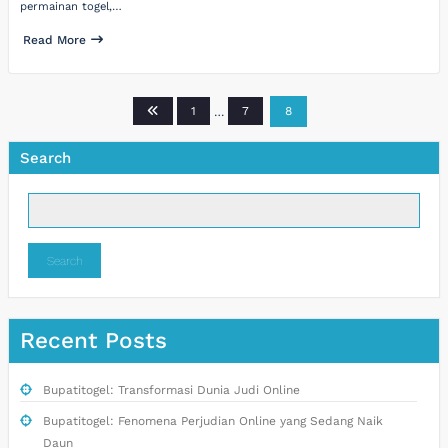
permainan togel,…
Read More
Posts
1
…
7
8
pagination
Search
Search
Recent Posts
Bupatitogel: Transformasi Dunia Judi Online
Bupatitogel: Fenomena Perjudian Online yang Sedang Naik
Daun