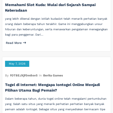
Memahami Slot Kuda: Mulai dari Sejarah Sampai
Keberadaan
yang lebih dikenal dengan istilah kudaslot telah menarik perhatian banyak
orang dalam beberapa tahun terakhir. Game ini menggabungkan unsur
hiburan dan keberuntungan, serta menawarkan pengalaman menegangkan
bagi para penggemar. Dari…
Read More
May 7, 2026
By
fOT8EJXjf0m8ov5
In
Berita Games
Togel di Internet: Mengapa Iontogel Online Menjadi
Pilihan Utama Bagi Pemain?
Dalam beberapa tahun, dunia togel online telah mengalami pertumbuhan
yang. Salah satu situs yang menarik perhatian perhatian banyak banyak
pemain adalah Iontogel. Sebagai situs yang menyediakan bermacam tipe