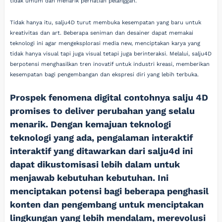
tidak umum dan menarik perhatian pelanggan.
Tidak hanya itu, salju4D turut membuka kesempatan yang baru untuk
kreativitas dan art. Beberapa seniman dan desainer dapat memakai
teknologi ini agar mengeksplorasi media new, menciptakan karya yang
tidak hanya visual tapi juga visual tetapi juga berinteraksi. Melalui, salju4D
berpotensi menghasilkan tren inovatif untuk industri kreasi, memberikan
kesempatan bagi pengembangan dan ekspresi diri yang lebih terbuka.
Prospek fenomena digital contohnya salju 4D
promises to deliver perubahan yang selalu
menarik. Dengan kemajuan teknologi
teknologi yang ada, pengalaman interaktif
interaktif yang ditawarkan dari salju4d ini
dapat dikustomisasi lebih dalam untuk
menjawab kebutuhan kebutuhan. Ini
menciptakan potensi bagi beberapa penghasil
konten dan pengembang untuk menciptakan
lingkungan yang lebih mendalam, merevolusi