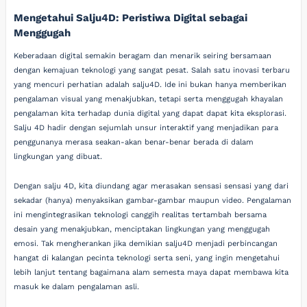
Mengetahui Salju4D: Peristiwa Digital sebagai
Menggugah
Keberadaan digital semakin beragam dan menarik seiring bersamaan
dengan kemajuan teknologi yang sangat pesat. Salah satu inovasi terbaru
yang mencuri perhatian adalah salju4D. Ide ini bukan hanya memberikan
pengalaman visual yang menakjubkan, tetapi serta menggugah khayalan
pengalaman kita terhadap dunia digital yang dapat dapat kita eksplorasi.
Salju 4D hadir dengan sejumlah unsur interaktif yang menjadikan para
penggunanya merasa seakan-akan benar-benar berada di dalam
lingkungan yang dibuat.
Dengan salju 4D, kita diundang agar merasakan sensasi sensasi yang dari
sekadar (hanya) menyaksikan gambar-gambar maupun video. Pengalaman
ini mengintegrasikan teknologi canggih realitas tertambah bersama
desain yang menakjubkan, menciptakan lingkungan yang menggugah
emosi. Tak mengherankan jika demikian salju4D menjadi perbincangan
hangat di kalangan pecinta teknologi serta seni, yang ingin mengetahui
lebih lanjut tentang bagaimana alam semesta maya dapat membawa kita
masuk ke dalam pengalaman asli.