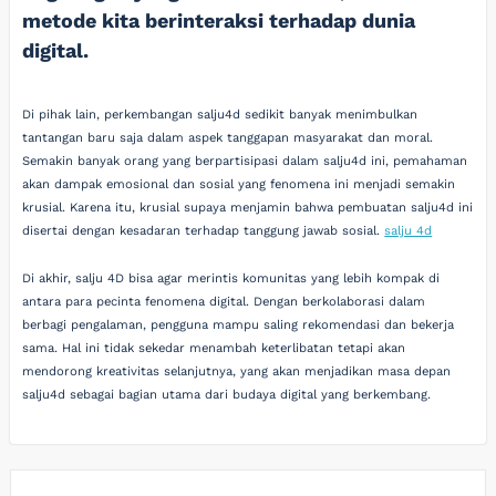
metode kita berinteraksi terhadap dunia
digital.
Di pihak lain, perkembangan salju4d sedikit banyak menimbulkan
tantangan baru saja dalam aspek tanggapan masyarakat dan moral.
Semakin banyak orang yang berpartisipasi dalam salju4d ini, pemahaman
akan dampak emosional dan sosial yang fenomena ini menjadi semakin
krusial. Karena itu, krusial supaya menjamin bahwa pembuatan salju4d ini
disertai dengan kesadaran terhadap tanggung jawab sosial.
salju 4d
Di akhir, salju 4D bisa agar merintis komunitas yang lebih kompak di
antara para pecinta fenomena digital. Dengan berkolaborasi dalam
berbagi pengalaman, pengguna mampu saling rekomendasi dan bekerja
sama. Hal ini tidak sekedar menambah keterlibatan tetapi akan
mendorong kreativitas selanjutnya, yang akan menjadikan masa depan
salju4d sebagai bagian utama dari budaya digital yang berkembang.