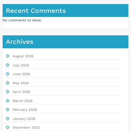
Recent Comments
No comments to show.
Archives
August 2026
July 2026
June 2026
May 2026
April 2026
March 2026
February 2026
January 2026
December 2025