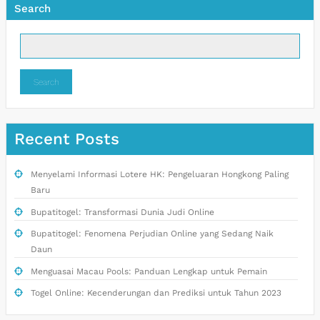
Search
Search
Recent Posts
Menyelami Informasi Lotere HK: Pengeluaran Hongkong Paling
Baru
Bupatitogel: Transformasi Dunia Judi Online
Bupatitogel: Fenomena Perjudian Online yang Sedang Naik
Daun
Menguasai Macau Pools: Panduan Lengkap untuk Pemain
Togel Online: Kecenderungan dan Prediksi untuk Tahun 2023