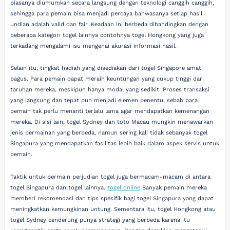
biasanya diumumkan secara langsung dengan teknologi canggih canggih,
sehingga para pemain bisa menjadi percaya bahwasanya setiap hasil
undian adalah valid dan fair. Keadaan ini berbeda dibandingkan dengan
beberapa kategori togel lainnya contohnya togel Hongkong yang juga
terkadang mengalami isu mengenai akurasi informasi hasil.
Selain itu, tingkat hadiah yang disediakan dari togel Singapore amat
bagus. Para pemain dapat meraih keuntungan yang cukup tinggi dari
taruhan mereka, meskipun hanya modal yang sedikit. Proses transaksi
yang langsung dan tepat pun menjadi elemen penentu, sebab para
pemain tak perlu menanti terlalu lama agar mendapatkan kemenangan
mereka. Di sisi lain, togel Sydney dan toto Macau mungkin menawarkan
jenis permainan yang berbeda, namun sering kali tidak sebanyak togel
Singapura yang mendapatkan fasilitas lebih baik dalam aspek servis untuk
pemain.
Taktik untuk bermain perjudian togel juga bermacam-macam di antara
togel Singapura dan togel lainnya.
togel online
Banyak pemain mereka
memberi rekomendasi dan tips spesifik bagi togel Singapura yang dapat
meningkatkan kemungkinan untung. Sementara itu, togel Hongkong atau
togel Sydney cenderung punya strategi yang berbeda karena itu