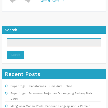
View All Posts
Search
Search
Recent Posts
Bupatitogel: Transformasi Dunia Judi Online
Bupatitogel: Fenomena Perjudian Online yang Sedang Naik
Daun
Menguasai Macau Pools: Panduan Lengkap untuk Pemain