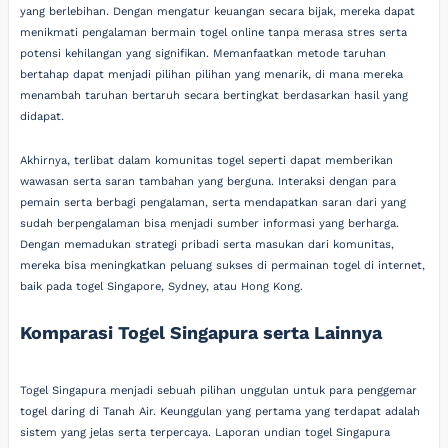
yang berlebihan. Dengan mengatur keuangan secara bijak, mereka dapat
menikmati pengalaman bermain togel online tanpa merasa stres serta
potensi kehilangan yang signifikan. Memanfaatkan metode taruhan
bertahap dapat menjadi pilihan pilihan yang menarik, di mana mereka
menambah taruhan bertaruh secara bertingkat berdasarkan hasil yang
didapat.
Akhirnya, terlibat dalam komunitas togel seperti dapat memberikan
wawasan serta saran tambahan yang berguna. Interaksi dengan para
pemain serta berbagi pengalaman, serta mendapatkan saran dari yang
sudah berpengalaman bisa menjadi sumber informasi yang berharga.
Dengan memadukan strategi pribadi serta masukan dari komunitas,
mereka bisa meningkatkan peluang sukses di permainan togel di internet,
baik pada togel Singapore, Sydney, atau Hong Kong.
Komparasi Togel Singapura serta Lainnya
Togel Singapura menjadi sebuah pilihan unggulan untuk para penggemar
togel daring di Tanah Air. Keunggulan yang pertama yang terdapat adalah
sistem yang jelas serta terpercaya. Laporan undian togel Singapura