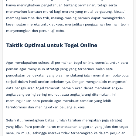
hanya meningkatkan pengetahuan tentang permainan, tetapi serta
menawarkan bantuan moral bagi mereka yang mulai bergabung. Melalui
membagikan tips dan trik, masing-masing pemain dapat meningkatkan
kesempatan mereka untuk sukses, menjadikan pengalaman bermain lebih
menyenangkan dan penuh uji coba.
Taktik Optimal untuk Togel Online
Agar mendapatkan sukses di permainan togel online, esensial untuk para
pemain agar menyusun strategi yang yang terperinci. Salah satu
pendekatan pendekatan yang bisa mendukung ialah memahami pola-pola
terjadi dalam hasil undian sebelumnya. Dengan menganalisis mengamati
data pengeluaran togel tersebut, pemain akan dapat membuat angka-
angka yang sering sering muncul atau angka jarang ditemukan. Ini
memungkinkan para pemain agar membuat ramalan yang lebih
terinformasi dan meningkatkan peluang sukses.
Selain itu, menetapkan batas jumlah taruhan merupakan juga strategi
yang bijak. Para pemain harus menetapkan anggaran yang jelas dan tegas
sebelum mulai, sehingga mereka tidak terperangkap ke dalam perjudian