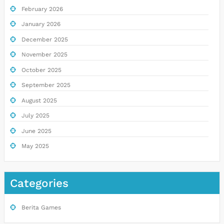
February 2026
January 2026
December 2025
November 2025
October 2025
September 2025
August 2025
July 2025
June 2025
May 2025
Categories
Berita Games