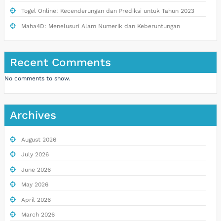
Togel Online: Kecenderungan dan Prediksi untuk Tahun 2023
Maha4D: Menelusuri Alam Numerik dan Keberuntungan
Recent Comments
No comments to show.
Archives
August 2026
July 2026
June 2026
May 2026
April 2026
March 2026