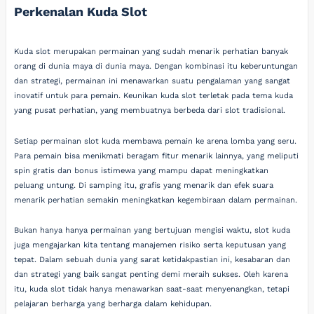
Perkenalan Kuda Slot
Kuda slot merupakan permainan yang sudah menarik perhatian banyak
orang di dunia maya di dunia maya. Dengan kombinasi itu keberuntungan
dan strategi, permainan ini menawarkan suatu pengalaman yang sangat
inovatif untuk para pemain. Keunikan kuda slot terletak pada tema kuda
yang pusat perhatian, yang membuatnya berbeda dari slot tradisional.
Setiap permainan slot kuda membawa pemain ke arena lomba yang seru.
Para pemain bisa menikmati beragam fitur menarik lainnya, yang meliputi
spin gratis dan bonus istimewa yang mampu dapat meningkatkan
peluang untung. Di samping itu, grafis yang menarik dan efek suara
menarik perhatian semakin meningkatkan kegembiraan dalam permainan.
Bukan hanya hanya permainan yang bertujuan mengisi waktu, slot kuda
juga mengajarkan kita tentang manajemen risiko serta keputusan yang
tepat. Dalam sebuah dunia yang sarat ketidakpastian ini, kesabaran dan
dan strategi yang baik sangat penting demi meraih sukses. Oleh karena
itu, kuda slot tidak hanya menawarkan saat-saat menyenangkan, tetapi
pelajaran berharga yang berharga dalam kehidupan.