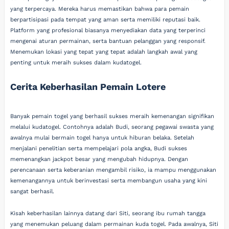
yang terpercaya. Mereka harus memastikan bahwa para pemain
berpartisipasi pada tempat yang aman serta memiliki reputasi baik.
Platform yang profesional biasanya menyediakan data yang terperinci
mengenai aturan permainan, serta bantuan pelanggan yang responsif.
Menemukan lokasi yang tepat yang tepat adalah langkah awal yang
penting untuk meraih sukses dalam kudatogel.
Cerita Keberhasilan Pemain Lotere
Banyak pemain togel yang berhasil sukses meraih kemenangan signifikan
melalui kudatogel. Contohnya adalah Budi, seorang pegawai swasta yang
awalnya mulai bermain togel hanya untuk hiburan belaka. Setelah
menjalani penelitian serta mempelajari pola angka, Budi sukses
memenangkan jackpot besar yang mengubah hidupnya. Dengan
perencanaan serta keberanian mengambil risiko, ia mampu menggunakan
kemenangannya untuk berinvestasi serta membangun usaha yang kini
sangat berhasil.
Kisah keberhasilan lainnya datang dari Siti, seorang ibu rumah tangga
yang menemukan peluang dalam permainan kuda togel. Pada awalnya, Siti