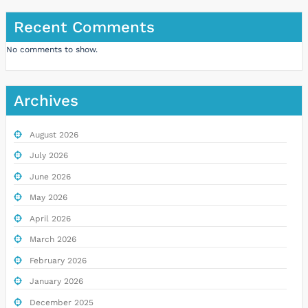
Recent Comments
No comments to show.
Archives
August 2026
July 2026
June 2026
May 2026
April 2026
March 2026
February 2026
January 2026
December 2025