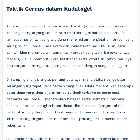
Taktik Cerdas dalam Kudatogel
Satu kunci sukses dari berpartisipasi kudatogel ialah memahami corak
dan angka-angka yang ada. Pemain teliti sering melaksanakan analisis
terhadap hasil-hasil yang lalu guna menemukan mengetahui nombor yang
sering muncul. Melalui merekam dan memetakan hasil keluaran, para
pemain bisa merumuskan kombinasi nombor yang lebih berpotensi agar
menang. Hal ini membutuhkan ketahanan serta ketelitian, tetapi hasilnya
bisa sangatlah menguntungkan jika dilakukan dengan sunguh-sungguh.
Di samping analisis angka, penting pula agar menciptakan pengelolaan
keuangan yang tepat. Para pemain yang bijak selalu menentukan seberapa
besar dana yang akan dijalankan serta tidak terbawa suasana saat
berpartisipasi. Melalui menetapkan batasan serta mematuhi rencana
finansial, potensi kerugian besar dapat diminimalkan. Dengan taktik
pertaruhan yang terencana dapat membantu mereka untuk bertahan
lebih lama lagi di game dan memperbesar peluang untuk mendapatkan
keberhasilan.
Sama pentingnya adalah menentukan platform maupun agen kudatogel