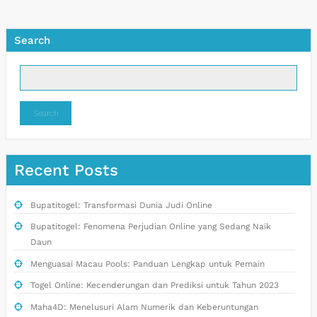
Search
Search
Recent Posts
Bupatitogel: Transformasi Dunia Judi Online
Bupatitogel: Fenomena Perjudian Online yang Sedang Naik
Daun
Menguasai Macau Pools: Panduan Lengkap untuk Pemain
Togel Online: Kecenderungan dan Prediksi untuk Tahun 2023
Maha4D: Menelusuri Alam Numerik dan Keberuntungan