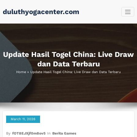
Skip
duluthyogacenter.com
to
content
Update Hasil Togel China: Live Draw
dan Data Terbaru
Home
»
Update Hasil Togel China: Live Draw dan Data Terbaru
March 11, 2026
By
fOT8EJXjf0m8ov5
In
Berita Games