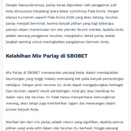
Dengan kepopulerannya, parlay kerap digunakan oleh penggemar judi
bola, khususnya menjelang acara besar contohnya Piala Dunia. Dengan
adanya turnamen seperti Piala Dunia 2026 yang akan datang, taruhan
parlay menjadi berminat, karena banyak pilihan yang bagi beberapa
pemain dalam menentukan tim dan pemain favorit mereka. Apabila Anda
adalah seorang penggemar taruhan, mengetahui detail parlay adalah
langkah penting untuk meningkatkan pengalaman bermain Anda.
Kelebihan Mix Parlay di SBOBET
Mix Parlay di SBOBET menawarkan peluang besar dalam mendapatkan
keuntungan yang tinggi melalui memasang bet pada banyak pertandingan
sekaligus. Dengan jenis taruhan ini, Anda dapat menggabungkan berbagai
tipe taruhan, seperti result pertadingan, total gol, atau handicap ke
dalam satu slip taruhan. Ini tidak hanya memperbesar kemungkinan
menang, akan tetapi juga memberikan ragam dan kesenangan dalam
proses berjudi Anda.
Manfaat lain dari mix parlay adalah return yang signifikan. Apabila semua
pilihan yang anda pilih dalam slip taruhan itu berhasil, hingga peluang