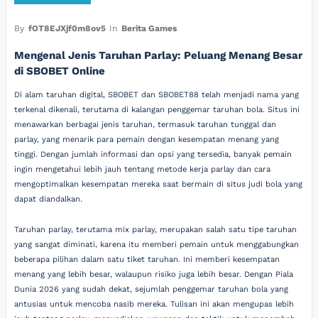
By
fOT8EJXjf0m8ov5
In
Berita Games
Mengenal Jenis Taruhan Parlay: Peluang Menang Besar
di SBOBET Online
Di alam taruhan digital, SBOBET dan SBOBET88 telah menjadi nama yang
terkenal dikenali, terutama di kalangan penggemar taruhan bola. Situs ini
menawarkan berbagai jenis taruhan, termasuk taruhan tunggal dan
parlay, yang menarik para pemain dengan kesempatan menang yang
tinggi. Dengan jumlah informasi dan opsi yang tersedia, banyak pemain
ingin mengetahui lebih jauh tentang metode kerja parlay dan cara
mengoptimalkan kesempatan mereka saat bermain di situs judi bola yang
dapat diandalkan.
Taruhan parlay, terutama mix parlay, merupakan salah satu tipe taruhan
yang sangat diminati, karena itu memberi pemain untuk menggabungkan
beberapa pilihan dalam satu tiket taruhan. Ini memberi kesempatan
menang yang lebih besar, walaupun risiko juga lebih besar. Dengan Piala
Dunia 2026 yang sudah dekat, sejumlah penggemar taruhan bola yang
antusias untuk mencoba nasib mereka. Tulisan ini akan mengupas lebih