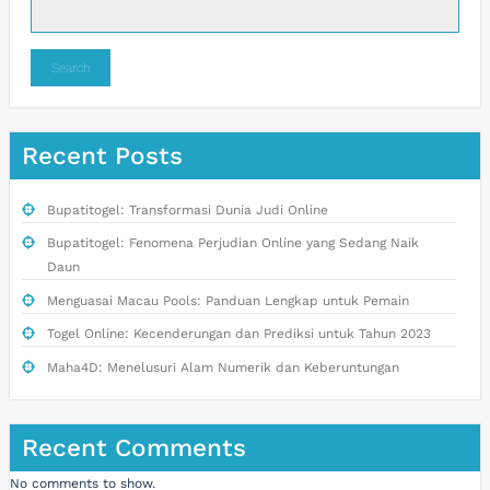
Search
Recent Posts
Bupatitogel: Transformasi Dunia Judi Online
Bupatitogel: Fenomena Perjudian Online yang Sedang Naik
Daun
Menguasai Macau Pools: Panduan Lengkap untuk Pemain
Togel Online: Kecenderungan dan Prediksi untuk Tahun 2023
Maha4D: Menelusuri Alam Numerik dan Keberuntungan
Recent Comments
No comments to show.