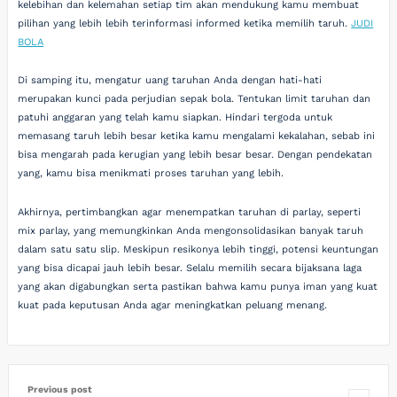
kelebihan dan kelemahan setiap tim akan mendukung kamu membuat
pilihan yang lebih lebih terinformasi informed ketika memilih taruh.
JUDI
BOLA
Di samping itu, mengatur uang taruhan Anda dengan hati-hati
merupakan kunci pada perjudian sepak bola. Tentukan limit taruhan dan
patuhi anggaran yang telah kamu siapkan. Hindari tergoda untuk
memasang taruh lebih besar ketika kamu mengalami kekalahan, sebab ini
bisa mengarah pada kerugian yang lebih besar besar. Dengan pendekatan
yang, kamu bisa menikmati proses taruhan yang lebih.
Akhirnya, pertimbangkan agar menempatkan taruhan di parlay, seperti
mix parlay, yang memungkinkan Anda mengonsolidasikan banyak taruh
dalam satu satu slip. Meskipun resikonya lebih tinggi, potensi keuntungan
yang bisa dicapai jauh lebih besar. Selalu memilih secara bijaksana laga
yang akan digabungkan serta pastikan bahwa kamu punya iman yang kuat
kuat pada keputusan Anda agar meningkatkan peluang menang.
Previous post