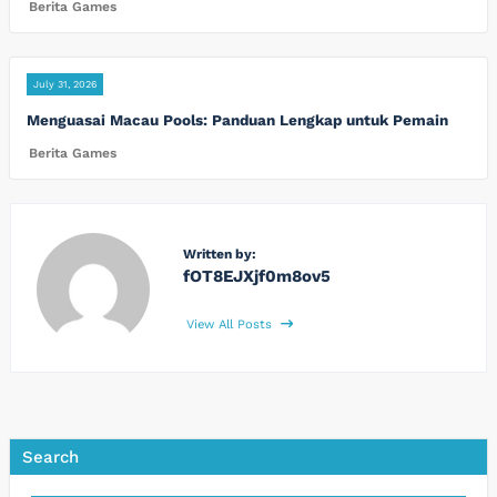
Berita Games
July 31, 2026
Menguasai Macau Pools: Panduan Lengkap untuk Pemain
Berita Games
Written by:
fOT8EJXjf0m8ov5
View All Posts
Search