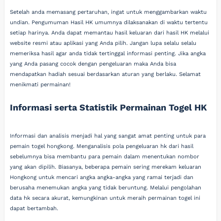
Setelah anda memasang pertaruhan, ingat untuk menggambarkan waktu
undian. Pengumuman Hasil HK umumnya dilaksanakan di waktu tertentu
setiap harinya. Anda dapat memantau hasil keluaran dari hasil HK melalui
website resmi atau aplikasi yang Anda pilih. Jangan lupa selalu selalu
memeriksa hasil agar anda tidak tertinggal informasi penting. Jika angka
yang Anda pasang cocok dengan pengeluaran maka Anda bisa
mendapatkan hadiah sesuai berdasarkan aturan yang berlaku. Selamat
menikmati permainan!
Informasi serta Statistik Permainan Togel HK
Informasi dan analisis menjadi hal yang sangat amat penting untuk para
pemain togel hongkong. Menganalisis pola pengeluaran hk dari hasil
sebelumnya bisa membantu para pemain dalam menentukan nombor
yang akan dipilih. Biasanya, beberapa pemain sering merekam keluaran
Hongkong untuk mencari angka angka-angka yang ramai terjadi dan
berusaha menemukan angka yang tidak beruntung. Melalui pengolahan
data hk secara akurat, kemungkinan untuk meraih permainan togel ini
dapat bertambah.