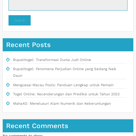
Search
Recent Posts
Bupatitogel: Transformasi Dunia Judi Online
Bupatitogel: Fenomena Perjudian Online yang Sedang Naik
Daun
Menguasai Macau Pools: Panduan Lengkap untuk Pemain
Togel Online: Kecenderungan dan Prediksi untuk Tahun 2023
Maha4D: Menelusuri Alam Numerik dan Keberuntungan
Recent Comments
No comments to show.