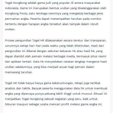
Togel Hongkong adalah game judi yang populer di antara masyarakat
Indonesia. Game ini merupakan bentuk undian yang diselenggarakan oleh
Hongkong Pools, satu lembaga resminya yang mengelola berbagai jenis
permainan angka. Peserta dapat menempatkan taruhan pada nombor
tertentu dengan harapan angka tersebut akan tampak dalam rezult
undian.
Proses pengundian Togel HK dilaksanakan secara teratur dan transparan,
umumnya setiap hari-hari pada waktu yang telah ditentukan. Hasil dari
pengundian ini dikenal dengan sebutan keluaran hk atau hasil hk, yang
dapat diambil oleh pemain melalui berbagai media, termasuk situs resmi
dan aplikasi terkait. Data hk menyediakan catatan lengkap mengenai hasil
undian sebelumnya, yang bisa menjadi acuan bagi pemain dalam
memasang taruhan.
Togel HK tidak hanya hanya game keberuntungan, tetapi juga terlibat
analisis dan taktik. Banyak peserta menggunakan data hk untuk membuat
angka yang dipercaya punya peluang lebih tinggi untuk muncul. Situasi ini
menjadikan Togel Hongkong sebuah kegiatan yang seru, baik untuk
hiburan maupun sebagai usaha mencari profit melalui game angka ini.