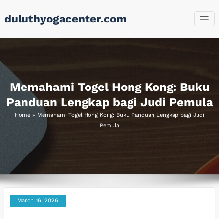
Skip
duluthyogacenter.com
to
content
Memahami Togel Hong Kong: Buku
Panduan Lengkap bagi Judi Pemula
Home
»
Memahami Togel Hong Kong: Buku Panduan Lengkap bagi Judi
Pemula
March 16, 2026