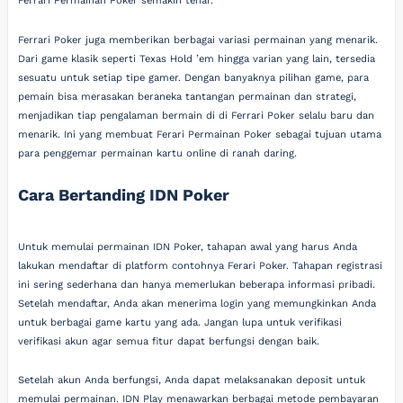
Ferrari Permainan Poker semakin tenar.
Ferrari Poker juga memberikan berbagai variasi permainan yang menarik.
Dari game klasik seperti Texas Hold ’em hingga varian yang lain, tersedia
sesuatu untuk setiap tipe gamer. Dengan banyaknya pilihan game, para
pemain bisa merasakan beraneka tantangan permainan dan strategi,
menjadikan tiap pengalaman bermain di di Ferrari Poker selalu baru dan
menarik. Ini yang membuat Ferari Permainan Poker sebagai tujuan utama
para penggemar permainan kartu online di ranah daring.
Cara Bertanding IDN Poker
Untuk memulai permainan IDN Poker, tahapan awal yang harus Anda
lakukan mendaftar di platform contohnya Ferari Poker. Tahapan registrasi
ini sering sederhana dan hanya memerlukan beberapa informasi pribadi.
Setelah mendaftar, Anda akan menerima login yang memungkinkan Anda
untuk berbagai game kartu yang ada. Jangan lupa untuk verifikasi
verifikasi akun agar semua fitur dapat berfungsi dengan baik.
Setelah akun Anda berfungsi, Anda dapat melaksanakan deposit untuk
memulai permainan. IDN Play menawarkan berbagai metode pembayaran