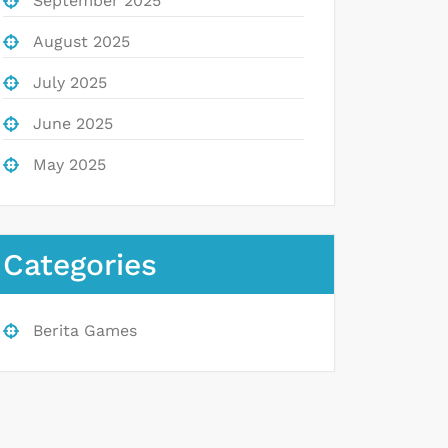
September 2025
August 2025
July 2025
June 2025
May 2025
Categories
Berita Games