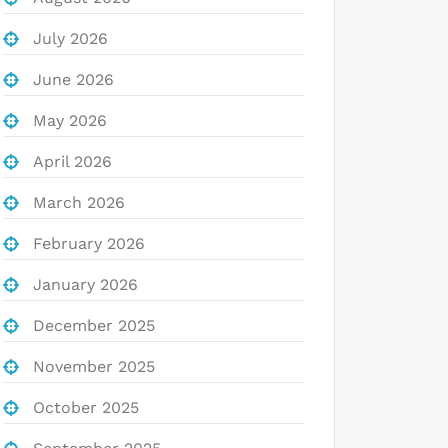
July 2026
June 2026
May 2026
April 2026
March 2026
February 2026
January 2026
December 2025
November 2025
October 2025