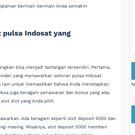
ngalaman bermain bermain Anda semakin
t pulsa Indosat yang
ngkan bisa menjadi tantangan tersendiri. Pertama,
ovider yang menawarkan setoran pulsa Indosat.
N
una lain untuk memastikan bahwa Anda menetapkan
eriksa juga beragam penawaran dan bonus yang ada,
slot slot yang Anda pilih.
itawarkan. Ada beragam seperti slot deposit 5000 dan
ing-masing. Misalnya, slot deposit 5000 memberi