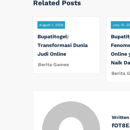
Related Posts
August 1, 2026
July 31, 2
Bupatitogel:
Bupatit
Transformasi Dunia
Fenome
Judi Online
Online
Naik D
Berita Games
Berita 
Written
fOT8E