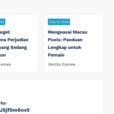
026
July 31, 2026
ogel:
Menguasai Macau
na Perjudian
Pools: Panduan
 yang Sedang
Lengkap untuk
aun
Pemain
Games
Berita Games
 by:
JXjf0m8ov5