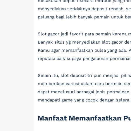
melakukan deposit secara metode yang muda
menyediakan setidaknya deposit rendah, se
peluang bagi lebih banyak pemain untuk be
Slot gacor jadi favorit para pemain karen
Banyak situs yg menyediakan slot gacor de
Kamu agar memanfaatkan pulsa yang ada. Pa
reputasi baik supaya pengalaman permainan
Selain itu, slot deposit tri pun menjadi pili
memberikan variasi dalam cara bermain se
dapat menelusuri berbagai jenis permainan 
mendapati game yang cocok dengan selera 
Manfaat Memanfaatkan Pul