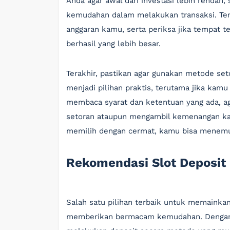
Anda agar awal dari investasi lebih rendah
kemudahan dalam melakukan transaksi. Tent
anggaran kamu, serta periksa jika tempat t
berhasil yang lebih besar.
Terakhir, pastikan agar gunakan metode set
menjadi pilihan praktis, terutama jika kam
membaca syarat dan ketentuan yang ada, a
setoran ataupun mengambil kemenangan kam
memilih dengan cermat, kamu bisa menemu
Rekomendasi Slot Deposit 
Salah satu pilihan terbaik untuk memainkan 
memberikan bermacam kemudahan. Dengan c