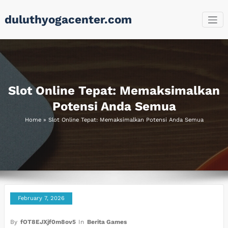
Skip
duluthyogacenter.com
to
content
Slot Online Tepat: Memaksimalkan
Potensi Anda Semua
Home
»
Slot Online Tepat: Memaksimalkan Potensi Anda Semua
February 7, 2026
By
fOT8EJXjf0m8ov5
In
Berita Games