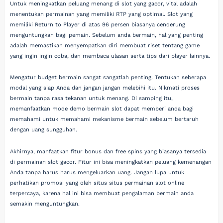
Untuk meningkatkan peluang menang di slot yang gacor, vital adalah
menentukan permainan yang memiliki RTP yang optimal. Slot yang
memiliki Return to Player di atas 96 persen biasanya cenderung
menguntungkan bagi pemain. Sebelum anda bermain, hal yang penting
adalah memastikan menyempatkan diri membuat riset tentang game
yang ingin ingin coba, dan membaca ulasan serta tips dari player lainnya.
Mengatur budget bermain sangat sangatlah penting. Tentukan seberapa
modal yang siap Anda dan jangan jangan melebihi itu. Nikmati proses
bermain tanpa rasa tekanan untuk menang. Di samping itu,
memanfaatkan mode demo bermain slot dapat memberi anda bagi
memahami untuk memahami mekanisme bermain sebelum bertaruh
dengan uang sungguhan.
Akhirnya, manfaatkan fitur bonus dan free spins yang biasanya tersedia
di permainan slot gacor. Fitur ini bisa meningkatkan peluang kemenangan
Anda tanpa harus harus mengeluarkan uang. Jangan lupa untuk
perhatikan promosi yang oleh situs situs permainan slot online
terpercaya, karena hal ini bisa membuat pengalaman bermain anda
semakin menguntungkan.