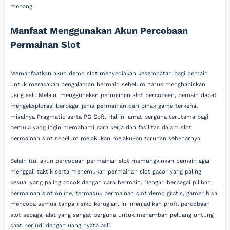
menang.
Manfaat Menggunakan Akun Percobaan
Permainan Slot
Memanfaatkan akun demo slot menyediakan kesempatan bagi pemain
untuk merasakan pengalaman bermain sebelum harus menghabiskan
uang asli. Melalui menggunakan permainan slot percobaan, pemain dapat
mengeksplorasi berbagai jenis permainan dari pihak game terkenal
misalnya Pragmatic serta PG Soft. Hal ini amat berguna terutama bagi
pemula yang ingin memahami cara kerja dan fasilitas dalam slot
permainan slot sebelum melakukan melakukan taruhan sebenarnya.
Selain itu, akun percobaan permainan slot memungkinkan pemain agar
menggali taktik serta menemukan permainan slot gacor yang paling
sesuai yang paling cocok dengan cara bermain. Dengan berbagai pilihan
permainan slot online, termasuk permainan slot demo gratis, gamer bisa
mencoba semua tanpa risiko kerugian. Ini menjadikan profil percobaan
slot sebagai alat yang sangat berguna untuk menambah peluang untung
saat berjudi dengan uang nyata asli.