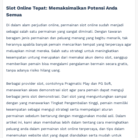
Slot Online Tepat: Memaksimalkan Potensi Anda
Semua
Di dalam alam perjudian online, permainan slot online sudah menjadi
sebagai salah satu permainan yang sangat diminati. Dengan tawaran
beragam jenis permainan dan peluang menang yang begitu menarik, tak
herannya apabila banyak pemain mencarikan tempat yang terpercaya agar
meluapkan minat mereka. Salah satu strategi untuk meningkatkan
kesempatan untung merupakan dari memakai akun demo slot, sanggup
memberikan pemain bisa mengalami pengalaman bermain secara gratis,
tanpa adanya risiko hilang uang.
Berbagai provider slot, contohnya Pragmatic Play dan PG Soft,
menawarkan akses demonstrasi slot agar para pemain dapat menguji
berbagai jenis slot demonstrasi. Dari slot yang menguntungkan sampai
dengan yang menawarkan Tingkat Pengembalian tinggi, pemain memiliki
kesempatan sebagai menguji strategi serta mempelajari aturan
permainan sebelum bertarung dengan menggunakan modal asli. Dalam
artikel ini, kami akan membahas lebih dalam tentang cara meningkatkan
peluang anda dalam permainan slot online terpercaya, dan tips dalam
menemukan website slot yang dapat diandalkan serta mudah untuk