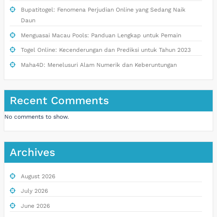
Bupatitogel: Fenomena Perjudian Online yang Sedang Naik
Daun
Menguasai Macau Pools: Panduan Lengkap untuk Pemain
Togel Online: Kecenderungan dan Prediksi untuk Tahun 2023
Maha4D: Menelusuri Alam Numerik dan Keberuntungan
Recent Comments
No comments to show.
Archives
August 2026
July 2026
June 2026