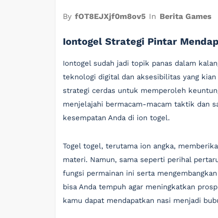
By
fOT8EJXjf0m8ov5
In
Berita Games
Iontogel Strategi Pintar Mend
Iontogel sudah jadi topik panas dalam kal
teknologi digital dan aksesibilitas yang k
strategi cerdas untuk memperoleh keuntungan
menjelajahi bermacam-macam taktik dan s
kesempatan Anda di ion togel.
Togel togel, terutama ion angka, memberi
materi. Namun, sama seperti perihal pertar
fungsi permainan ini serta mengembangkan s
bisa Anda tempuh agar meningkatkan prospe
kamu dapat mendapatkan nasi menjadi bubu