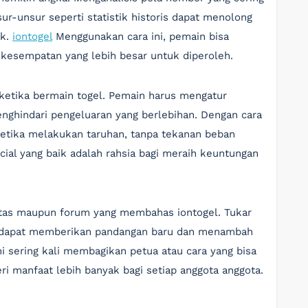
-unsur seperti statistik historis dapat menolong
ak.
iontogel
Menggunakan cara ini, pemain bisa
esempatan yang lebih besar untuk diperoleh.
 ketika bermain togel. Pemain harus mengatur
ghindari pengeluaran yang berlebihan. Dengan cara
 ketika melakukan taruhan, tanpa tekanan beban
cial yang baik adalah rahsia bagi meraih keuntungan
itas maupun forum yang membahas iontogel. Tukar
n dapat memberikan pandangan baru dan menambah
i sering kali membagikan petua atau cara yang bisa
manfaat lebih banyak bagi setiap anggota anggota.