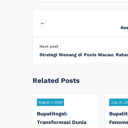
Kea
Next post
Strategi Menang di Pools Macau: Raha
Related Posts
August 1, 2026
July 31, 2
Bupatitogel:
Bupatit
Transformasi Dunia
Fenome