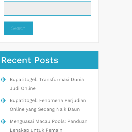
Search
Recent Posts
Bupatitogel: Transformasi Dunia
Judi Online
Bupatitogel: Fenomena Perjudian
Online yang Sedang Naik Daun
Menguasai Macau Pools: Panduan
Lengkap untuk Pemain