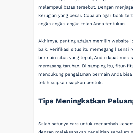
melampaui batas tersebut. Dengan menjaga
kerugian yang besar. Cobalah agar tidak te
angka angka-angka telah Anda tentukan.
Akhirnya, penting adalah memilih website I
baik. Verifikasi situs itu memegang lisens
bermain situs yang tepat, Anda dapat mer
memasang taruhan. Di samping itu, fitur-fi
mendukung pengalaman bermain Anda bisa 
telah siapkan siapkan bentuk.
Tips Meningkatkan Peluang
Salah satunya cara untuk menambah kesem
dengan melaksanakan penelitian sebelum m