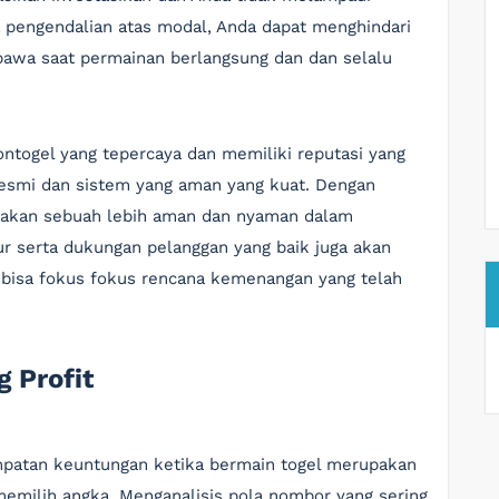
 pengendalian atas modal, Anda dapat menghindari
rbawa saat permainan berlangsung dan dan selalu
ontogel yang tepercaya dan memiliki reputasi yang
i resmi dan sistem yang aman yang kuat. Dengan
asakan sebuah lebih aman dan nyaman dalam
tur serta dukungan pelanggan yang baik juga akan
bisa fokus fokus rencana kemenangan yang telah
 Profit
patan keuntungan ketika bermain togel merupakan
emilih angka. Menganalisis pola nombor yang sering