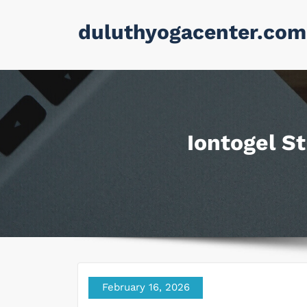
Skip
duluthyogacenter.com
to
content
Iontogel S
February 16, 2026