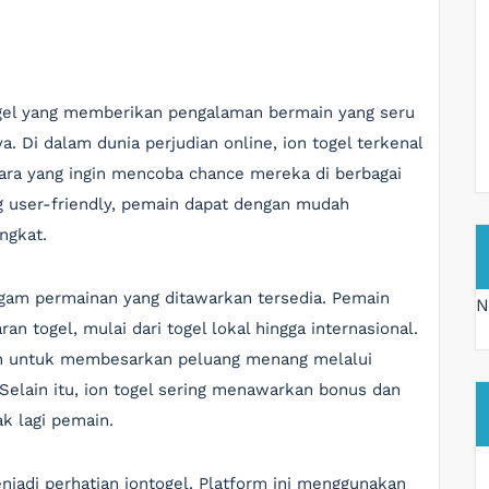
gel yang memberikan pengalaman bermain yang seru
Di dalam dunia perjudian online, ion togel terkenal
para yang ingin mencoba chance mereka di berbagai
ng user-friendly, pemain dapat dengan mudah
ngkat.
agam permainan yang ditawarkan tersedia. Pemain
N
ran togel, mulai dari togel lokal hingga internasional.
n untuk membesarkan peluang menang melalui
 Selain itu, ion togel sering menawarkan bonus dan
k lagi pemain.
jadi perhatian iontogel. Platform ini menggunakan