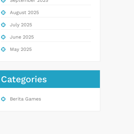
September 2025
August 2025
July 2025
June 2025
May 2025
Categories
Berita Games