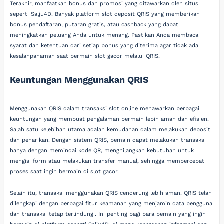
Terakhir, manfaatkan bonus dan promosi yang ditawarkan oleh situs
seperti Salju4D. Banyak platform slot deposit QRIS yang memberikan
bonus pendaftaran, putaran gratis, atau cashback yang dapat
meningkatkan peluang Anda untuk menang. Pastikan Anda membaca
syarat dan ketentuan dari setiap bonus yang diterima agar tidak ada
kesalahpahaman saat bermain slot gacor melalui QRIS.
Keuntungan Menggunakan QRIS
Menggunakan QRIS dalam transaksi slot online menawarkan berbagai
keuntungan yang membuat pengalaman bermain lebih aman dan efisien.
Salah satu kelebihan utama adalah kemudahan dalam melakukan deposit
dan penarikan. Dengan sistem QRIS, pemain dapat melakukan transaksi
hanya dengan memindai kode QR, menghilangkan kebutuhan untuk
mengisi form atau melakukan transfer manual, sehingga mempercepat
proses saat ingin bermain di slot gacor.
Selain itu, transaksi menggunakan QRIS cenderung lebih aman. QRIS telah
dilengkapi dengan berbagai fitur keamanan yang menjamin data pengguna
dan transaksi tetap terlindungi. Ini penting bagi para pemain yang ingin