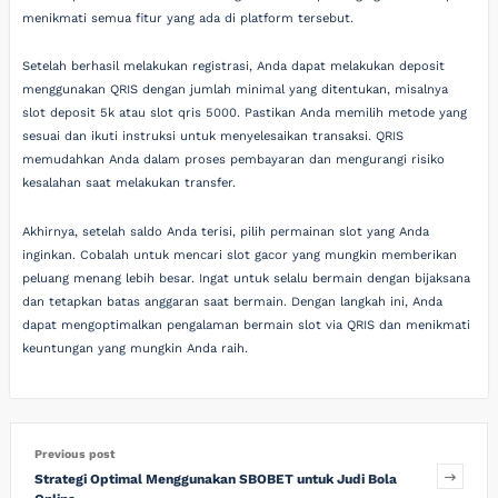
menikmati semua fitur yang ada di platform tersebut.
Setelah berhasil melakukan registrasi, Anda dapat melakukan deposit
menggunakan QRIS dengan jumlah minimal yang ditentukan, misalnya
slot deposit 5k atau slot qris 5000. Pastikan Anda memilih metode yang
sesuai dan ikuti instruksi untuk menyelesaikan transaksi. QRIS
memudahkan Anda dalam proses pembayaran dan mengurangi risiko
kesalahan saat melakukan transfer.
Akhirnya, setelah saldo Anda terisi, pilih permainan slot yang Anda
inginkan. Cobalah untuk mencari slot gacor yang mungkin memberikan
peluang menang lebih besar. Ingat untuk selalu bermain dengan bijaksana
dan tetapkan batas anggaran saat bermain. Dengan langkah ini, Anda
dapat mengoptimalkan pengalaman bermain slot via QRIS dan menikmati
keuntungan yang mungkin Anda raih.
Previous post
Strategi Optimal Menggunakan SBOBET untuk Judi Bola