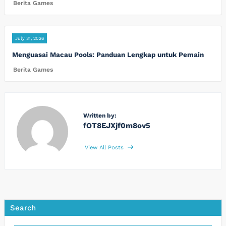
Berita Games
July 31, 2026
Menguasai Macau Pools: Panduan Lengkap untuk Pemain
Berita Games
Written by:
fOT8EJXjf0m8ov5
View All Posts
Search