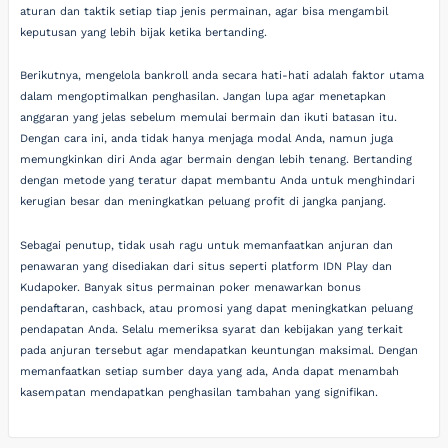
aturan dan taktik setiap tiap jenis permainan, agar bisa mengambil
keputusan yang lebih bijak ketika bertanding.
Berikutnya, mengelola bankroll anda secara hati-hati adalah faktor utama
dalam mengoptimalkan penghasilan. Jangan lupa agar menetapkan
anggaran yang jelas sebelum memulai bermain dan ikuti batasan itu.
Dengan cara ini, anda tidak hanya menjaga modal Anda, namun juga
memungkinkan diri Anda agar bermain dengan lebih tenang. Bertanding
dengan metode yang teratur dapat membantu Anda untuk menghindari
kerugian besar dan meningkatkan peluang profit di jangka panjang.
Sebagai penutup, tidak usah ragu untuk memanfaatkan anjuran dan
penawaran yang disediakan dari situs seperti platform IDN Play dan
Kudapoker. Banyak situs permainan poker menawarkan bonus
pendaftaran, cashback, atau promosi yang dapat meningkatkan peluang
pendapatan Anda. Selalu memeriksa syarat dan kebijakan yang terkait
pada anjuran tersebut agar mendapatkan keuntungan maksimal. Dengan
memanfaatkan setiap sumber daya yang ada, Anda dapat menambah
kasempatan mendapatkan penghasilan tambahan yang signifikan.