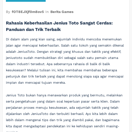
By
fOT8EJXjf0m8ov5
In
Berita Games
Rahasia Keberhasilan Jenius Toto Sangat Cerdas:
Panduan dan Trik Terbaik
Di dalam alam yang kian saing, sejumlah individu mencoba menemukan
jalan agar mencapai keberhasilan. Salah satu tokoh yang semakin dikenal
adalah JeniusToto. Dengan strategi yang khusus dan taktik yang efektif,
jeniustoto sudah membuktikan diri sebagai salah satu pemain utama
dalam industri tersebut. Apa sebenarnya rahasia di balik di balik
kesuksesan? Melalui tulisan ini, kita membahas membahas beberapa
petunjuk dan trik terbaik yang dapat menolong siapa saja agar mencapai
impian dan mencapai tujuan mereka.
Jenius Toto bukan hanya menawarkan produk yang bermutu, melainkan
serta pengetahuan yang dalam soal keperluan pasar serta klien. Dalam
perjalanan proses menuju kesuksesan, ada sejumlah taktik yang telah
dijalankan oleh JeniusToto dan terbukti berhasil. Ayo kita lebih dalam
lebih dalam mengenai tips dan trik yang diambil pakai, dan bagaimana
kita dapat mengadaptasi pendekatan ini ke kehidupan sendiri masing-