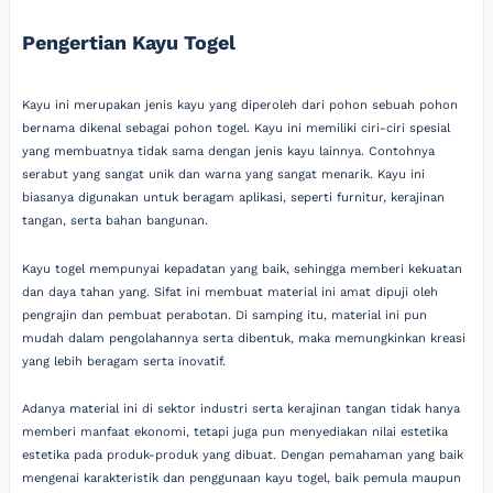
Pengertian Kayu Togel
Kayu ini merupakan jenis kayu yang diperoleh dari pohon sebuah pohon
bernama dikenal sebagai pohon togel. Kayu ini memiliki ciri-ciri spesial
yang membuatnya tidak sama dengan jenis kayu lainnya. Contohnya
serabut yang sangat unik dan warna yang sangat menarik. Kayu ini
biasanya digunakan untuk beragam aplikasi, seperti furnitur, kerajinan
tangan, serta bahan bangunan.
Kayu togel mempunyai kepadatan yang baik, sehingga memberi kekuatan
dan daya tahan yang. Sifat ini membuat material ini amat dipuji oleh
pengrajin dan pembuat perabotan. Di samping itu, material ini pun
mudah dalam pengolahannya serta dibentuk, maka memungkinkan kreasi
yang lebih beragam serta inovatif.
Adanya material ini di sektor industri serta kerajinan tangan tidak hanya
memberi manfaat ekonomi, tetapi juga pun menyediakan nilai estetika
estetika pada produk-produk yang dibuat. Dengan pemahaman yang baik
mengenai karakteristik dan penggunaan kayu togel, baik pemula maupun