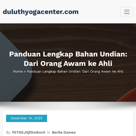
Skip
duluthyogacenter.com
to
content
Panduan Lengkap Bahan Undian:
Dari Orang Awam ke Ahli
Home
»
Panduan Lengkap Bahan Undian: Dari Orang Awam ke Ahli
December 14, 2025
By
fOT8EJXjf0m8ov5
In
Berita Games