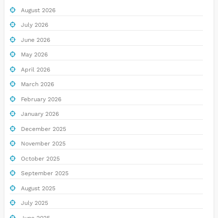
August 2026
July 2026
June 2026
May 2026
April 2026
March 2026
February 2026
January 2026
December 2025
November 2025
October 2025
September 2025
August 2025
July 2025
June 2025