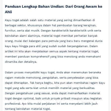
Panduan Lengkap Bahan Undian: Dari Orang Awam ke
Ahli
Kayu togel adalah salah satu material yang sering dimanfaatkan di
berbagai sektor, khususnya dalam hal pembuatan barang kerajinan,
furnitur, serta alat musik. Dengan karakteristik karakteristik unik serta
keindahan alami alaminya, material togel memikat perhatian banyak
orang, mulai dari kalangan para pemula yang baru baru mengenal dunia
kayu kayu hingga para ahli yang sudah sudah berpengalaman. Dalam
artikel ini kita akan menjelaskan semua aspek tentang material togel,
memberi panduan komprehensif yang bisa menolong anda memahami
dinamika dan detailnya.
Dalam proses menyelidiki kayu togel, Anda akan menemukan beraneka
ragam metode memotong, pengolahan, serta penyelesaian yang bisa
dapat diterapkan. Tak hanya begitu, kita pun akan membahas ragam kayu
togel yang ada serta kiat untuk memilih material yang berkualitas.
Dengan pengetahuan yang sesuai, anda dapat memanfaatkan material
togel dengan optimal, baik untuk proyek pribadi maupun atau kegiatan
profesional. Ayo kita mulai perjalanan ini serta menyelami lebih jauh
tentang keindahan material togel.