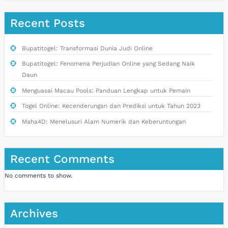
Recent Posts
Bupatitogel: Transformasi Dunia Judi Online
Bupatitogel: Fenomena Perjudian Online yang Sedang Naik
Daun
Menguasai Macau Pools: Panduan Lengkap untuk Pemain
Togel Online: Kecenderungan dan Prediksi untuk Tahun 2023
Maha4D: Menelusuri Alam Numerik dan Keberuntungan
Recent Comments
No comments to show.
Archives