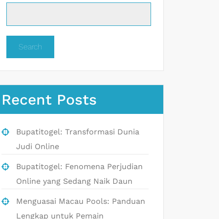
Search
Recent Posts
Bupatitogel: Transformasi Dunia
Judi Online
Bupatitogel: Fenomena Perjudian
Online yang Sedang Naik Daun
Menguasai Macau Pools: Panduan
Lengkap untuk Pemain