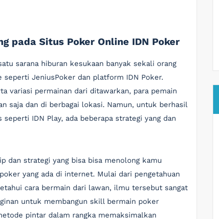
g pada Situs Poker Online IDN Poker
satu sarana hiburan kesukaan banyak sekali orang
te seperti JeniusPoker dan platform IDN Poker.
 variasi permainan dari ditawarkan, para pemain
n saja dan di berbagai lokasi. Namun, untuk berhasil
s seperti IDN Play, ada beberapa strategi yang dan
ip dan strategi yang bisa bisa menolong kamu
oker yang ada di internet. Mulai dari pengetahuan
tahui cara bermain dari lawan, ilmu tersebut sangat
inginan untuk membangun skill bermain poker
m metode pintar dalam rangka memaksimalkan