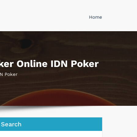
Home
er Online IDN Poker
DN Poker
Search