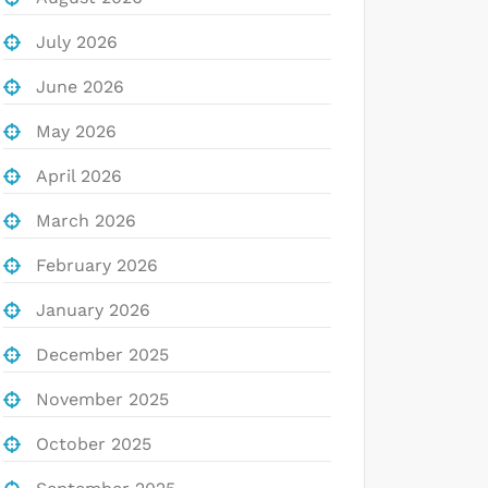
July 2026
June 2026
May 2026
April 2026
March 2026
February 2026
January 2026
December 2025
November 2025
October 2025