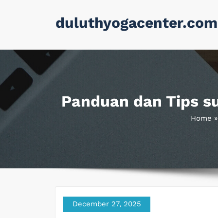
Skip
duluthyogacenter.com
to
content
Panduan dan Tips s
Home
December 27, 2025