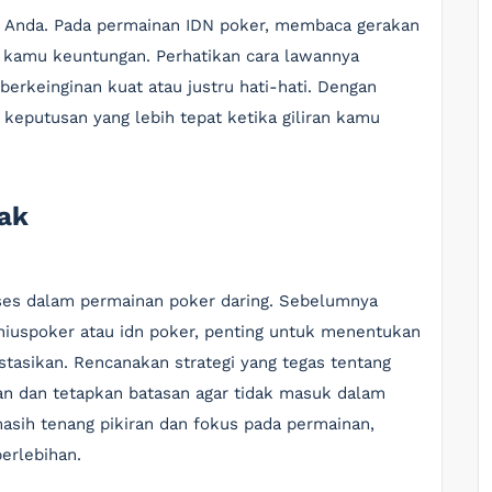
ing Anda. Pada permainan IDN poker, membaca gerakan
 kamu keuntungan. Perhatikan cara lawannya
erkeinginan kuat atau justru hati-hati. Dengan
eputusan yang lebih tepat ketika giliran kamu
jak
kses dalam permainan poker daring. Sebelumnya
eniuspoker atau idn poker, penting untuk menentukan
tasikan. Rencanakan strategi yang tegas tentang
n dan tetapkan batasan agar tidak masuk dalam
masih tenang pikiran dan fokus pada permainan,
erlebihan.