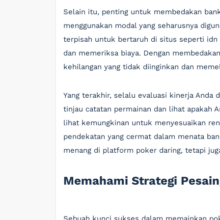
Selain itu, penting untuk membedakan bankr
menggunakan modal yang seharusnya diguna
terpisah untuk bertaruh di situs seperti i
dan memeriksa biaya. Dengan membedakan
kehilangan yang tidak diinginkan dan meme
Yang terakhir, selalu evaluasi kinerja And
tinjau catatan permainan dan lihat apakah 
lihat kemungkinan untuk menyesuaikan renc
pendekatan yang cermat dalam menata bank
menang di platform poker daring, tetapi j
Memahami Strategi Pesaing
Sebuah kunci sukses dalam memainkan pok