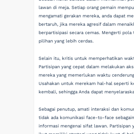
lawan di meja. Setiap orang pemain mempun
mengamati gerakan mereka, anda dapat men
bertaruh, jika mereka agresif dalam menai
berpartisipasi secara cemas. Mengerti pol
pilihan yang lebih cerdas.
Selain itu, kritis untuk memperhatikan wak
Partisipan yang cepat dalam melakukan aks
mereka yang memerlukan waktu cenderung b
Usahakan untuk merekam hal-hal seperti ke
kembali, sehingga Anda dapat menyelarask
Sebagai penutup, amati interaksi dan komun
tidak ada komunikasi face-to-face sebagaim
informasi mengenai sifat lawan. Partisipa