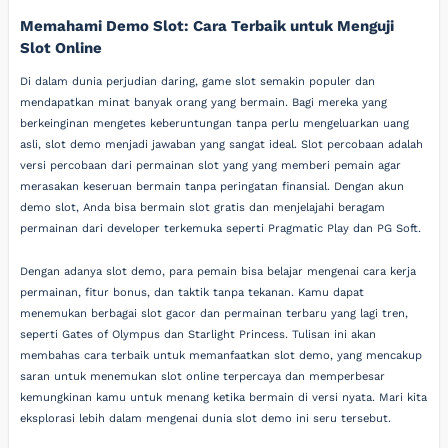
Memahami Demo Slot: Cara Terbaik untuk Menguji
Slot Online
Di dalam dunia perjudian daring, game slot semakin populer dan
mendapatkan minat banyak orang yang bermain. Bagi mereka yang
berkeinginan mengetes keberuntungan tanpa perlu mengeluarkan uang
asli, slot demo menjadi jawaban yang sangat ideal. Slot percobaan adalah
versi percobaan dari permainan slot yang yang memberi pemain agar
merasakan keseruan bermain tanpa peringatan finansial. Dengan akun
demo slot, Anda bisa bermain slot gratis dan menjelajahi beragam
permainan dari developer terkemuka seperti Pragmatic Play dan PG Soft.
Dengan adanya slot demo, para pemain bisa belajar mengenai cara kerja
permainan, fitur bonus, dan taktik tanpa tekanan. Kamu dapat
menemukan berbagai slot gacor dan permainan terbaru yang lagi tren,
seperti Gates of Olympus dan Starlight Princess. Tulisan ini akan
membahas cara terbaik untuk memanfaatkan slot demo, yang mencakup
saran untuk menemukan slot online terpercaya dan memperbesar
kemungkinan kamu untuk menang ketika bermain di versi nyata. Mari kita
eksplorasi lebih dalam mengenai dunia slot demo ini seru tersebut.