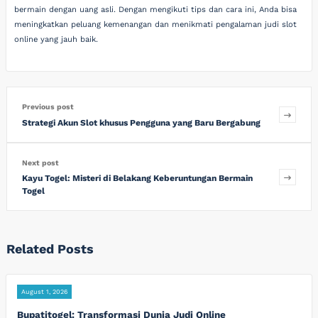
bermain dengan uang asli. Dengan mengikuti tips dan cara ini, Anda bisa
meningkatkan peluang kemenangan dan menikmati pengalaman judi slot
online yang jauh baik.
Previous post
Strategi Akun Slot khusus Pengguna yang Baru Bergabung
Next post
Kayu Togel: Misteri di Belakang Keberuntungan Bermain
Togel
Related Posts
August 1, 2026
Bupatitogel: Transformasi Dunia Judi Online