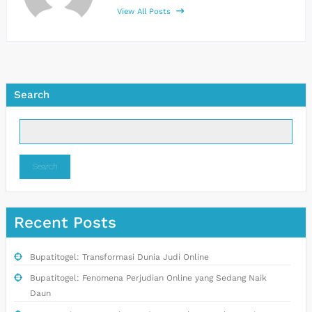
View All Posts
Search
Search
Recent Posts
Bupatitogel: Transformasi Dunia Judi Online
Bupatitogel: Fenomena Perjudian Online yang Sedang Naik
Daun