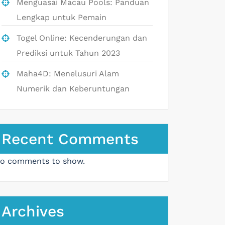
Menguasai Macau Pools: Panduan
Lengkap untuk Pemain
Togel Online: Kecenderungan dan
Prediksi untuk Tahun 2023
Maha4D: Menelusuri Alam
Numerik dan Keberuntungan
Recent Comments
o comments to show.
Archives