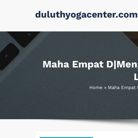
Skip
duluthyogacenter.com
to
content
Maha Empat D|Meng
Home
»
Maha Empat D