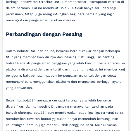
berbagai penawaran tersebut untuk memperbesar kesempatan mereka di
dalam bermain. Hal ini membuat Bola 234 tidak hanya seru dari segi
permainan, tetapi juga menguntungkan bagi para pemain yang ingin
meningkatkan pengalaman taruhan mereka.
Perbandingan dengan Pesaing
Dalam industri taruhan online, bola234 berdiri keluar dengan beberapa
fitur yang membedakan dirinya dari pesaing. Satu unggulan penting
bola234 adalah pengalaman pengguna yang lebih baik, di mana antarmuka
platform dirancang dengan intuitif dan mudah dinavigasi. Ini memberikan]
pengguna, baik pemula maupun berpengalaman, untuk dengan cepat
memahami cara menggunakan platform dan mengakses berbagai layanan
yang ditawarkan.
Selain itu, bola234 menawarkan opsi taruhan yang lebih bervariasi
diversifikasi dan kompetitif. Di samping menawarkan taruhan pada
banyak olahraga, bola234 pun memfokuskan pada liga-liga terkenal serta
memberikan tawaran bonus yg bukan hanya menambah kemungkinan
keuntungan, namun juga menarik lebih pengguna baru. Melalui variasi