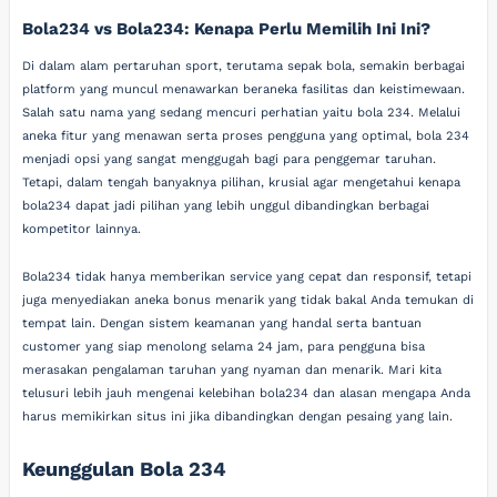
Bola234 vs Bola234: Kenapa Perlu Memilih Ini Ini?
Di dalam alam pertaruhan sport, terutama sepak bola, semakin berbagai
platform yang muncul menawarkan beraneka fasilitas dan keistimewaan.
Salah satu nama yang sedang mencuri perhatian yaitu bola 234. Melalui
aneka fitur yang menawan serta proses pengguna yang optimal, bola 234
menjadi opsi yang sangat menggugah bagi para penggemar taruhan.
Tetapi, dalam tengah banyaknya pilihan, krusial agar mengetahui kenapa
bola234 dapat jadi pilihan yang lebih unggul dibandingkan berbagai
kompetitor lainnya.
Bola234 tidak hanya memberikan service yang cepat dan responsif, tetapi
juga menyediakan aneka bonus menarik yang tidak bakal Anda temukan di
tempat lain. Dengan sistem keamanan yang handal serta bantuan
customer yang siap menolong selama 24 jam, para pengguna bisa
merasakan pengalaman taruhan yang nyaman dan menarik. Mari kita
telusuri lebih jauh mengenai kelebihan bola234 dan alasan mengapa Anda
harus memikirkan situs ini jika dibandingkan dengan pesaing yang lain.
Keunggulan Bola 234