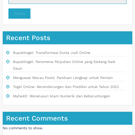
Search
Recent Posts
Bupatitogel: Transformasi Dunia Judi Online
Bupatitogel: Fenomena Perjudian Online yang Sedang Naik
Daun
Menguasai Macau Pools: Panduan Lengkap untuk Pemain
Togel Online: Kecenderungan dan Prediksi untuk Tahun 2023
Maha4D: Menelusuri Alam Numerik dan Keberuntungan
Recent Comments
No comments to show.