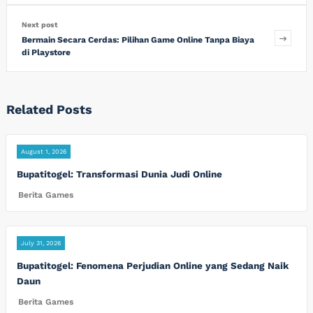
Next post
Bermain Secara Cerdas: Pilihan Game Online Tanpa Biaya
di Playstore
Related Posts
August 1, 2026
Bupatitogel: Transformasi Dunia Judi Online
Berita Games
July 31, 2026
Bupatitogel: Fenomena Perjudian Online yang Sedang Naik
Daun
Berita Games