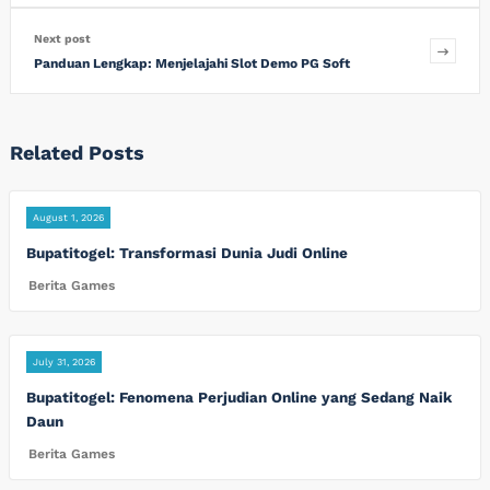
Next post
Panduan Lengkap: Menjelajahi Slot Demo PG Soft
Related Posts
August 1, 2026
Bupatitogel: Transformasi Dunia Judi Online
Berita Games
July 31, 2026
Bupatitogel: Fenomena Perjudian Online yang Sedang Naik
Daun
Berita Games