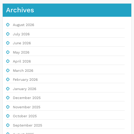
Archives
August 2026
July 2026
June 2026
May 2026
April 2026
March 2026
February 2026
January 2026
December 2025
November 2025
October 2025
September 2025