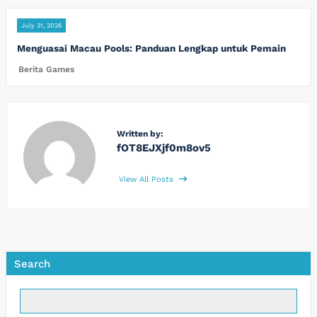
July 31, 2026
Menguasai Macau Pools: Panduan Lengkap untuk Pemain
Berita Games
Written by:
fOT8EJXjf0m8ov5
View All Posts
Search