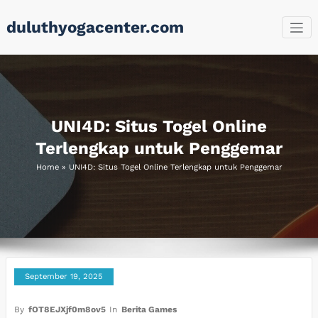
Skip
duluthyogacenter.com
to
content
UNI4D: Situs Togel Online
Terlengkap untuk Penggemar
Home
»
UNI4D: Situs Togel Online Terlengkap untuk Penggemar
September 19, 2025
By
fOT8EJXjf0m8ov5
In
Berita Games