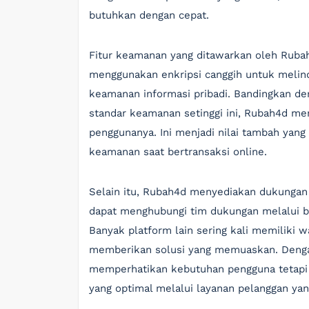
butuhkan dengan cepat.
Fitur keamanan yang ditawarkan oleh Rubah4
menggunakan enkripsi canggih untuk melind
keamanan informasi pribadi. Bandingkan de
standar keamanan setinggi ini, Rubah4d me
penggunanya. Ini menjadi nilai tambah yan
keamanan saat bertransaksi online.
Selain itu, Rubah4d menyediakan dukungan 
dapat menghubungi tim dukungan melalui be
Banyak platform lain sering kali memiliki
memberikan solusi yang memuaskan. Dengan
memperhatikan kebutuhan pengguna tetap
yang optimal melalui layanan pelanggan ya