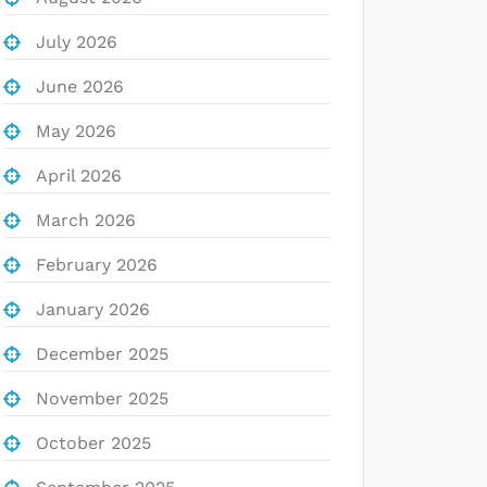
July 2026
June 2026
May 2026
April 2026
March 2026
February 2026
January 2026
December 2025
November 2025
October 2025