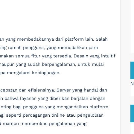
an yang membedakannya dari platform lain. Salah
yang ramah pengguna, yang memudahkan para
kan semua fitur yang tersedia. Desain yang intuitif
maupun yang sudah berpengalaman, untuk mulai
npa mengalami kebingungan.
N
ecepatan dan efisiensinya. Server yang handal dan
 bahwa layanan yang diberikan berjalan dengan
penting bagi pengguna yang mengandalkan platform
ng, seperti perdagangan online atau pengelolaan
h4d mampu memberikan pengalaman yang