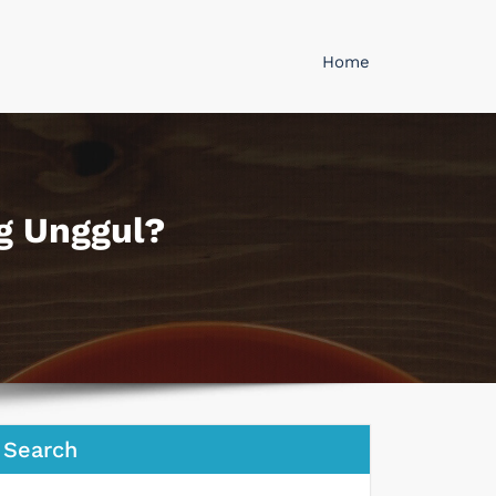
Home
g Unggul?
Search