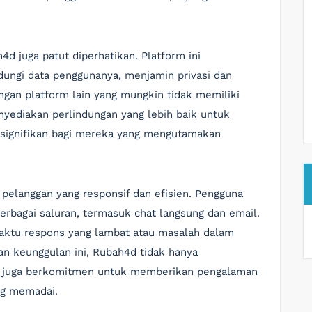
d juga patut diperhatikan. Platform ini
ungi data penggunanya, menjamin privasi dan
ngan platform lain yang mungkin tidak memiliki
nyediakan perlindungan yang lebih baik untuk
g signifikan bagi mereka yang mengutamakan
pelanggan yang responsif dan efisien. Pengguna
rbagai saluran, termasuk chat langsung dan email.
 waktu respons yang lambat atau masalah dalam
 keunggulan ini, Rubah4d tidak hanya
i juga berkomitmen untuk memberikan pengalaman
ng memadai.