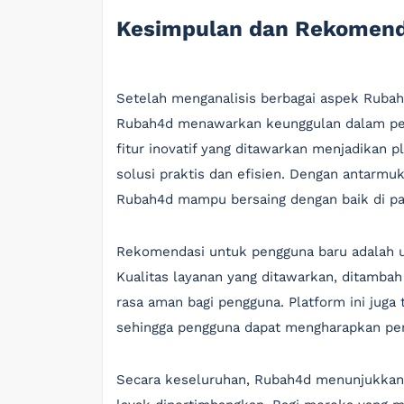
Kesimpulan dan Rekomend
Setelah menganalisis berbagai aspek Rubah
Rubah4d menawarkan keunggulan dalam pe
fitur inovatif yang ditawarkan menjadikan 
solusi praktis dan efisien. Dengan antarm
Rubah4d mampu bersaing dengan baik di pa
Rekomendasi untuk pengguna baru adalah 
Kualitas layanan yang ditawarkan, ditamba
rasa aman bagi pengguna. Platform ini jug
sehingga pengguna dapat mengharapkan per
Secara keseluruhan, Rubah4d menunjukkan 