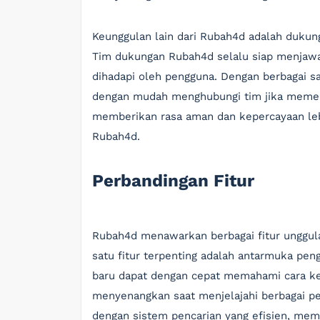
Keunggulan lain dari Rubah4d adalah dukun
Tim dukungan Rubah4d selalu siap menjaw
dihadapi oleh pengguna. Dengan berbagai s
dengan mudah menghubungi tim jika memerl
memberikan rasa aman dan kepercayaan le
Rubah4d.
Perbandingan Fitur
Rubah4d menawarkan berbagai fitur unggul
satu fitur terpenting adalah antarmuka pen
baru dapat dengan cepat memahami cara ke
menyenangkan saat menjelajahi berbagai pen
dengan sistem pencarian yang efisien, m