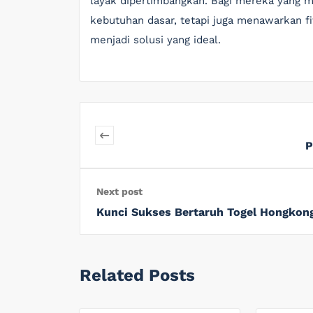
layak dipertimbangkan. Bagi mereka yang 
kebutuhan dasar, tetapi juga menawarkan f
menjadi solusi yang ideal.
P
Next post
Kunci Sukses Bertaruh Togel Hongkon
Related Posts