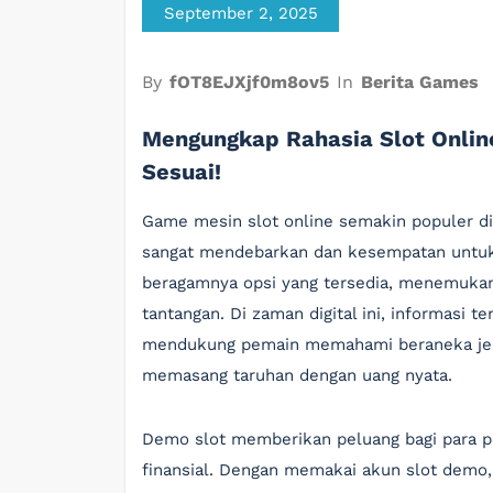
September 2, 2025
By
fOT8EJXjf0m8ov5
In
Berita Games
Mengungkap Rahasia Slot Online
Sesuai!
Game mesin slot online semakin populer d
sangat mendebarkan dan kesempatan untu
beragamnya opsi yang tersedia, menemukan 
tantangan. Di zaman digital ini, informasi 
mendukung pemain memahami beraneka jen
memasang taruhan dengan uang nyata.
Demo slot memberikan peluang bagi para p
finansial. Dengan memakai akun slot demo, 