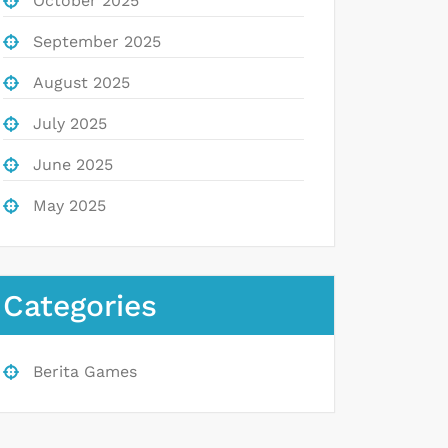
October 2025
September 2025
August 2025
July 2025
June 2025
May 2025
Categories
Berita Games