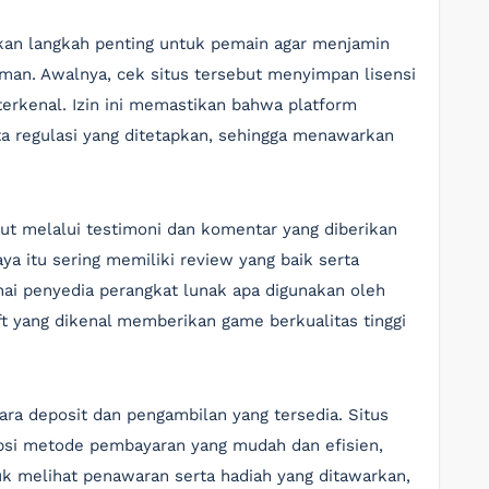
kan langkah penting untuk pemain agar menjamin
an. Awalnya, cek situs tersebut menyimpan lisensi
 terkenal. Izin ini memastikan bahwa platform
rta regulasi yang ditetapkan, sehingga menawarkan
ut melalui testimoni dan komentar yang diberikan
ya itu sering memiliki review yang baik serta
enai penyedia perangkat lunak apa digunakan oleh
oft yang dikenal memberikan game berkualitas tinggi
ra deposit dan pengambilan yang tersedia. Situs
psi metode pembayaran yang mudah dan efisien,
tuk melihat penawaran serta hadiah yang ditawarkan,