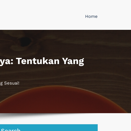
Home
ya: Tentukan Yang
g Sesuai!
Search