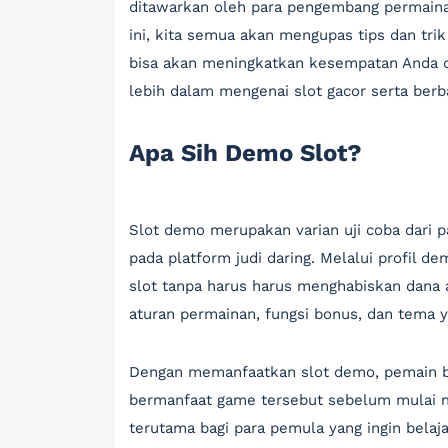
ditawarkan oleh para pengembang permainan
ini, kita semua akan mengupas tips dan trik
bisa akan meningkatkan kesempatan Anda 
lebih dalam mengenai slot gacor serta berba
Apa Sih Demo Slot?
Slot demo merupakan varian uji coba dari 
pada platform judi daring. Melalui profil 
slot tanpa harus harus menghabiskan dana 
aturan permainan, fungsi bonus, dan tema ya
Dengan memanfaatkan slot demo, pemain 
bermanfaat game tersebut sebelum mulai mu
terutama bagi para pemula yang ingin belaja