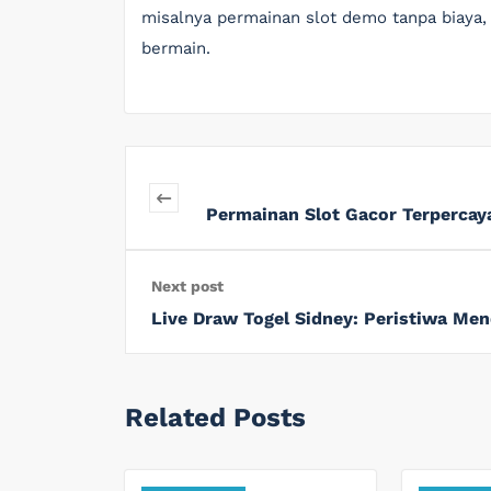
misalnya permainan slot demo tanpa biaya,
bermain.
Permainan Slot Gacor Terpercay
Next post
Live Draw Togel Sidney: Peristiwa Me
Related Posts