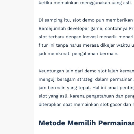
ketika memainkan menggunakan uang asli.
Di samping itu, slot demo pun memberikan p
Bersejumlah developer game, contohnya Pr
slot terbaru dengan inovasi menarik menar
fitur ini tanpa harus merasa dikejar waktu
jadi menikmati pengalaman bermain.
Keuntungan lain dari demo slot ialah kema
menguji beragam strategi dalam permainan
jam bermain yang tepat. Hal ini amat pen
slot yang asli, karena pengetahuan dan pe
diterapkan saat memainkan slot gacor dan 
Metode Memilih Permainan