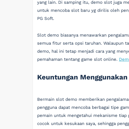
yang lain. Di samping itu, demo slot juga 
untuk mencoba slot baru yg dirilis oleh 
PG Soft.
Slot demo biasanya menawarkan pengalaman
semua fitur serta opsi taruhan. Walaupun ta
demo, hal ini tetap menjadi cara yang men
pemahaman tentang game slot online.
Demo
Keuntungan Menggunakan 
Bermain slot demo memberikan pengalaman b
pengguna dapat mencoba berbagai tipe ga
pemain untuk mengetahui mekanisme tiap p
cocok untuk kesukaan saya, sehingga pengg