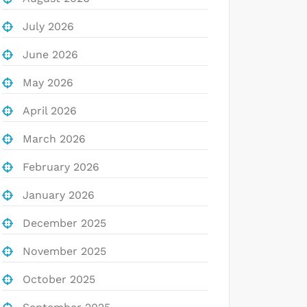
July 2026
June 2026
May 2026
April 2026
March 2026
February 2026
January 2026
December 2025
November 2025
October 2025