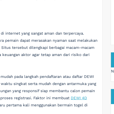
i internet yang sangat aman dan terpercaya.
ra pemain dapat merasakan nyaman saat melakukan
 Situs tersebut dilengkapi berbagai macam-macam
a keuangan aktor agar tetap aman dari risiko dari
N
 mudah pada langkah pendaftaran atau daftar DEWI
m waktu singkat serta mudah dengan antarmuka yang
dukungan yang responsif siap membantu calon pemain
roses registrasi. Faktor ini membuat
DEWI 4D
baru pertama kali menggunakan bermain togel di