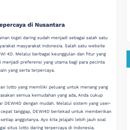
Tepercaya di Nusantara
mainan togel daring sudah menjadi sebagai salah satu
yarakat masyarakat Indonesia. Salah satu website
WI 4D. Melalui berbagai keunggulan dan fitur yang
 menjadi preferensi yang utama bagi para pecinta
in yang serta terpercaya.
n lotto yang memiliki peluang untuk menang yang
erasakan semua kemudahan yang ada, Anda cukup
ar DEWI4D dengan mudah. Melalui sistem yang user-
ng cepat tanggap, DEWI4D bertekad untuk memberikan
iap anggotanya. Ayo kita jelajahi lebih jauh soal
situs lotto daring terpercaya di Indonesia.