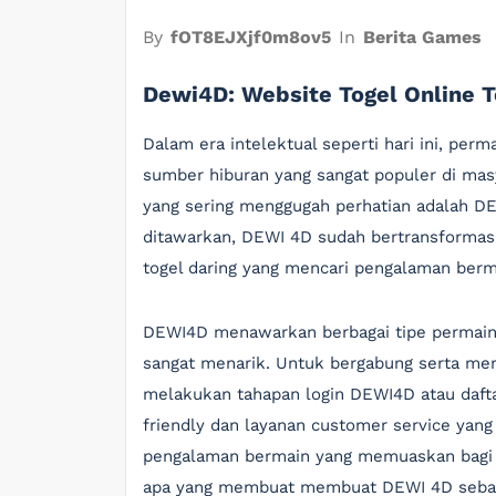
By
fOT8EJXjf0m8ov5
In
Berita Games
Dewi4D: Website Togel Online 
Dalam era intelektual seperti hari ini, per
sumber hiburan yang sangat populer di mas
yang sering menggugah perhatian adalah DE
ditawarkan, DEWI 4D sudah bertransformasi
togel daring yang mencari pengalaman berma
DEWI4D menawarkan berbagai tipe permaina
sangat menarik. Untuk bergabung serta m
melakukan tahapan login DEWI4D atau daft
friendly dan layanan customer service ya
pengalaman bermain yang memuaskan bagi set
apa yang membuat membuat DEWI 4D sebagai 