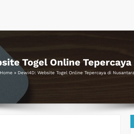
ite Togel Online Tepercaya
Home
»
Dewi4D: Website Togel Online Tepercaya di Nusantar