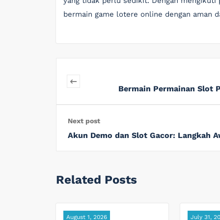
yang tidak perlu sedikit. Dengan mengikuti
bermain game lotere online dengan aman d
Bermain Permainan Slot P
Next post
Akun Demo dan Slot Gacor: Langkah 
Related Posts
August 1, 2026
July 31, 2