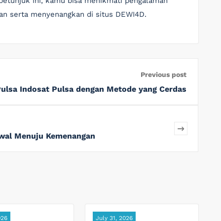
 petunjuk ini, kamu bisa menikmati pengalaman
an serta menyenangkan di situs DEWI4D.
Previous post
ulsa Indosat Pulsa dengan Metode yang Cerdas
Awal Menuju Kemenangan
026
July 31, 2026