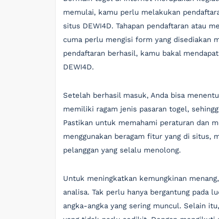
memulai, kamu perlu melakukan pendaftaran 
situs DEWI4D. Tahapan pendaftaran atau m
cuma perlu mengisi form yang disediakan m
pendaftaran berhasil, kamu bakal mendapat
DEWI4D.
Setelah berhasil masuk, Anda bisa menent
memiliki ragam jenis pasaran togel, sehing
Pastikan untuk memahami peraturan dan m
menggunakan beragam fitur yang di situs, 
pelanggan yang selalu menolong.
Untuk meningkatkan kemungkinan menang, 
analisa. Tak perlu hanya bergantung pada l
angka-angka yang sering muncul. Selain itu