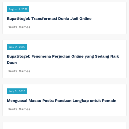
August 1, 2026
Bupatitogel: Transformasi Dunia Judi Online
Berita Games
July 31, 2026
Bupatitogel: Fenomena Perjudian Online yang Sedang Naik
Daun
Berita Games
July 31, 2026
Menguasai Macau Pools: Panduan Lengkap untuk Pemain
Berita Games