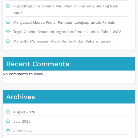
Bupatitogel: Fenomena Perjudian Online yang Sedang Naik
Daun
Menguasai Macau Pools: Panduan Lengkap untuk Pemain
Togel Online: Kecenderungan dan Prediksi untuk Tahun 2023
Maha4D: Menelusuri Alam Numerik dan Keberuntungan
Recent Comments
No comments to show.
Archives
August 2026
July 2026
June 2026