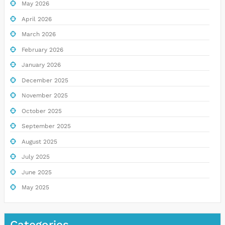
May 2026
April 2026
March 2026
February 2026
January 2026
December 2025
November 2025
October 2025
September 2025
August 2025
July 2025
June 2025
May 2025
Categories