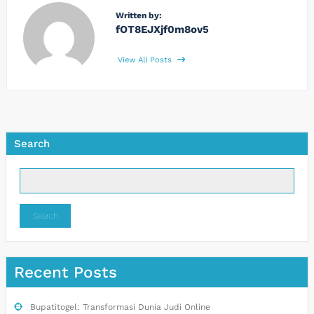
Written by:
fOT8EJXjf0m8ov5
View All Posts
Search
Search
Recent Posts
Bupatitogel: Transformasi Dunia Judi Online