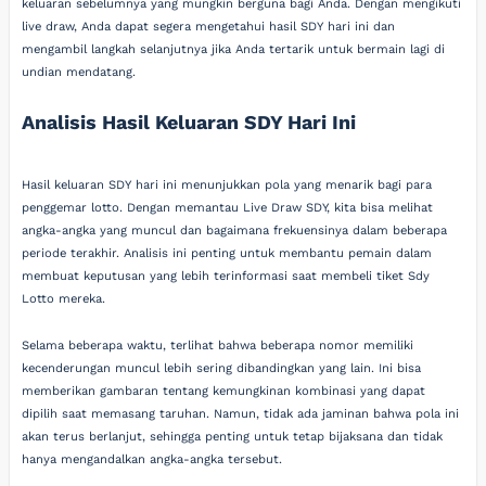
keluaran sebelumnya yang mungkin berguna bagi Anda. Dengan mengikuti
live draw, Anda dapat segera mengetahui hasil SDY hari ini dan
mengambil langkah selanjutnya jika Anda tertarik untuk bermain lagi di
undian mendatang.
Analisis Hasil Keluaran SDY Hari Ini
Hasil keluaran SDY hari ini menunjukkan pola yang menarik bagi para
penggemar lotto. Dengan memantau Live Draw SDY, kita bisa melihat
angka-angka yang muncul dan bagaimana frekuensinya dalam beberapa
periode terakhir. Analisis ini penting untuk membantu pemain dalam
membuat keputusan yang lebih terinformasi saat membeli tiket Sdy
Lotto mereka.
Selama beberapa waktu, terlihat bahwa beberapa nomor memiliki
kecenderungan muncul lebih sering dibandingkan yang lain. Ini bisa
memberikan gambaran tentang kemungkinan kombinasi yang dapat
dipilih saat memasang taruhan. Namun, tidak ada jaminan bahwa pola ini
akan terus berlanjut, sehingga penting untuk tetap bijaksana dan tidak
hanya mengandalkan angka-angka tersebut.