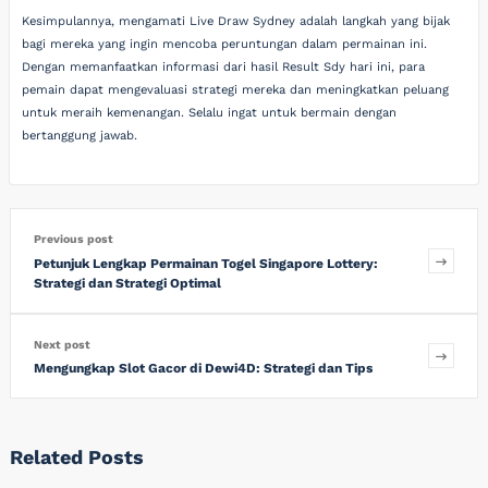
Kesimpulannya, mengamati Live Draw Sydney adalah langkah yang bijak
bagi mereka yang ingin mencoba peruntungan dalam permainan ini.
Dengan memanfaatkan informasi dari hasil Result Sdy hari ini, para
pemain dapat mengevaluasi strategi mereka dan meningkatkan peluang
untuk meraih kemenangan. Selalu ingat untuk bermain dengan
bertanggung jawab.
Previous post
Petunjuk Lengkap Permainan Togel Singapore Lottery:
Strategi dan Strategi Optimal
Next post
Mengungkap Slot Gacor di Dewi4D: Strategi dan Tips
Related Posts