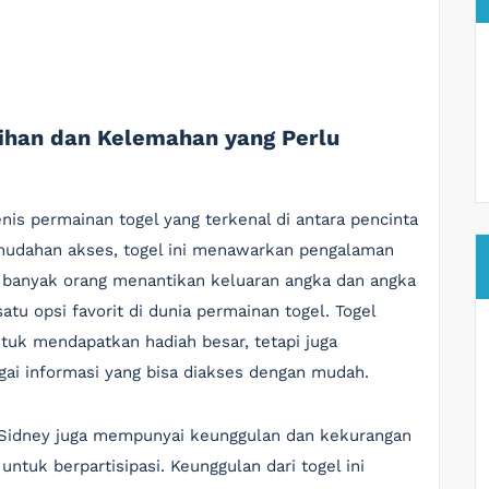
bihan dan Kelemahan yang Perlu
nis permainan togel yang terkenal di antara pencinta
kemudahan akses, togel ini menawarkan pengalaman
i, banyak orang menantikan keluaran angka dan angka
tu opsi favorit di dunia permainan togel. Togel
uk mendapatkan hadiah besar, tetapi juga
ai informasi yang bisa diakses dengan mudah.
l Sidney juga mempunyai keunggulan dan kekurangan
tuk berpartisipasi. Keunggulan dari togel ini