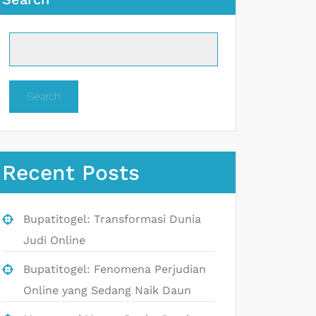
Search
Recent Posts
Bupatitogel: Transformasi Dunia
Judi Online
Bupatitogel: Fenomena Perjudian
Online yang Sedang Naik Daun