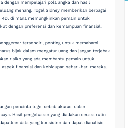
a dengan mempelajari pola angka dan hasil
eluang menang. Togel Sidney memberikan berbagai
dan 4D, di mana memungkinkan pemain untuk
kut dengan preferensi dan kemampuan finansial.
penggemar tersendiri, penting untuk memahami
harus bijak dalam mengatur uang dan jangan terjebak
akan risiko yang ada membantu pemain untuk
spek finansial dan kehidupan sehari-hari mereka.
langan pencinta togel sebab akurasi dalam
caya. Hasil pengeluaran yang diadakan secara rutin
patkan data yang konsisten dan dapat dianalisis,