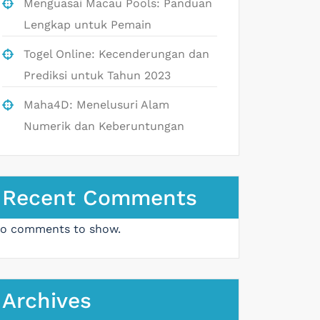
Menguasai Macau Pools: Panduan
Lengkap untuk Pemain
Togel Online: Kecenderungan dan
Prediksi untuk Tahun 2023
Maha4D: Menelusuri Alam
Numerik dan Keberuntungan
Recent Comments
o comments to show.
Archives