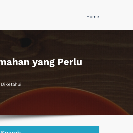
Home
emahan yang Perlu
 Diketahui
Search