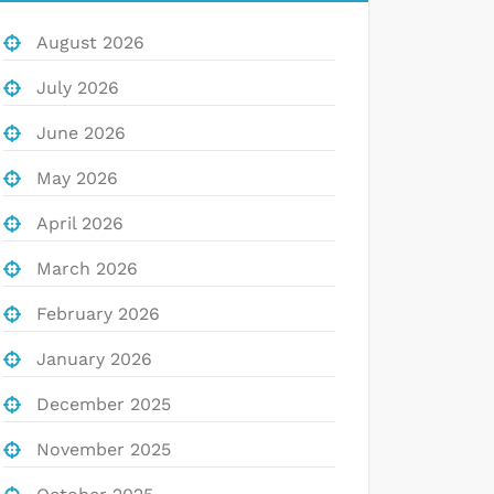
August 2026
July 2026
June 2026
May 2026
April 2026
March 2026
February 2026
January 2026
December 2025
November 2025