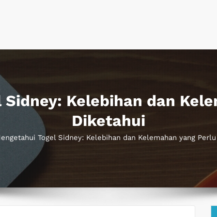
 Sidney: Kelebihan dan Kel
Diketahui
engetahui Togel Sidney: Kelebihan dan Kelemahan yang Perlu