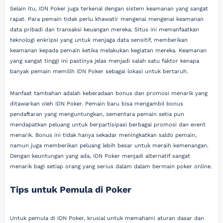
Selain itu, IDN Poker juga terkenal dengan sistem keamanan yang sangat
rapat. Para pemain tidak perlu khawatir mengenai mengenai keamanan
data pribadi dan transaksi keuangan mereka. Situs ini memanfaatkan
teknologi enkripsi yang untuk menjaga data sensitif, memberikan
keamanan kepada pemain ketika melakukan kegiatan mereka. Keamanan
yang sangat tinggi ini pastinya jelas menjadi salah satu faktor kenapa
banyak pemain memilih IDN Poker sebagai lokasi untuk bertaruh.
Manfaat tambahan adalah keberadaan bonus dan promosi menarik yang
ditawarkan oleh IDN Poker. Pemain baru bisa mengambil bonus
pendaftaran yang menguntungkan, sementara pemain setia pun
mendapatkan peluang untuk berpartisipasi berbagai promosi dan event
menarik. Bonus ini tidak hanya sekadar meningkatkan saldo pemain,
namun juga memberikan peluang lebih besar untuk meraih kemenangan.
Dengan keuntungan yang ada, IDN Poker menjadi alternatif sangat
menarik bagi setiap orang yang serius dalam dalam bermain poker online.
Tips untuk Pemula di Poker
Untuk pemula di IDN Poker, krusial untuk memahami aturan dasar dan