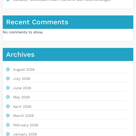
Recent Comments
No comments to show.
Archives
August 2026
July 2026
June 2026
May 2026
April 2026
March 2026
February 2026
January 2026