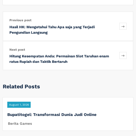
Previous post
Hasil HK: Mengetahui Tahu Apa saja yang Terjadi
Pengundian Langsung
Next post
Hitung Kesempatan Anda: Permainan Slot Taruhan enam
ratus Rupiah dan Taktik Bertaruh
Related Posts
August 1, 2026
Bupatitogel: Transformasi Dunia Judi Online
Berita Games