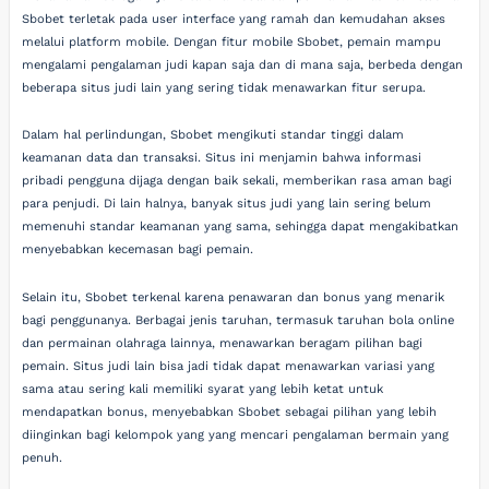
Sbobet terletak pada user interface yang ramah dan kemudahan akses
melalui platform mobile. Dengan fitur mobile Sbobet, pemain mampu
mengalami pengalaman judi kapan saja dan di mana saja, berbeda dengan
beberapa situs judi lain yang sering tidak menawarkan fitur serupa.
Dalam hal perlindungan, Sbobet mengikuti standar tinggi dalam
keamanan data dan transaksi. Situs ini menjamin bahwa informasi
pribadi pengguna dijaga dengan baik sekali, memberikan rasa aman bagi
para penjudi. Di lain halnya, banyak situs judi yang lain sering belum
memenuhi standar keamanan yang sama, sehingga dapat mengakibatkan
menyebabkan kecemasan bagi pemain.
Selain itu, Sbobet terkenal karena penawaran dan bonus yang menarik
bagi penggunanya. Berbagai jenis taruhan, termasuk taruhan bola online
dan permainan olahraga lainnya, menawarkan beragam pilihan bagi
pemain. Situs judi lain bisa jadi tidak dapat menawarkan variasi yang
sama atau sering kali memiliki syarat yang lebih ketat untuk
mendapatkan bonus, menyebabkan Sbobet sebagai pilihan yang lebih
diinginkan bagi kelompok yang yang mencari pengalaman bermain yang
penuh.