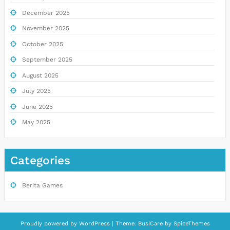
December 2025
November 2025
October 2025
September 2025
August 2025
July 2025
June 2025
May 2025
Categories
Berita Games
Proudly powered by
WordPress
| Theme:
BusiCare
by
SpiceThemes