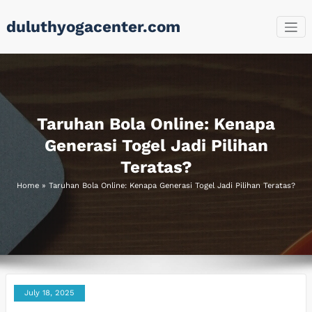
Skip
duluthyogacenter.com
to
content
Taruhan Bola Online: Kenapa
Generasi Togel Jadi Pilihan
Teratas?
Home
»
Taruhan Bola Online: Kenapa Generasi Togel Jadi Pilihan Teratas?
July 18, 2025