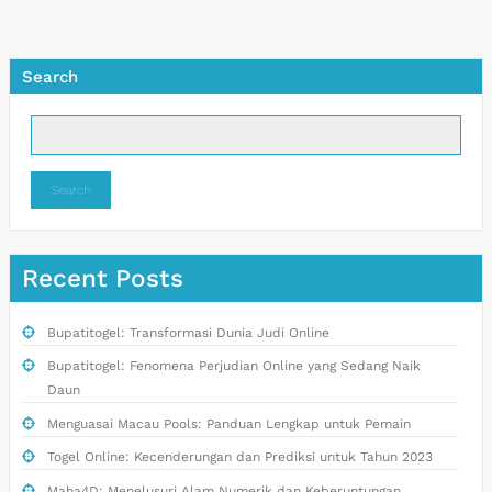
Search
Search
Recent Posts
Bupatitogel: Transformasi Dunia Judi Online
Bupatitogel: Fenomena Perjudian Online yang Sedang Naik
Daun
Menguasai Macau Pools: Panduan Lengkap untuk Pemain
Togel Online: Kecenderungan dan Prediksi untuk Tahun 2023
Maha4D: Menelusuri Alam Numerik dan Keberuntungan