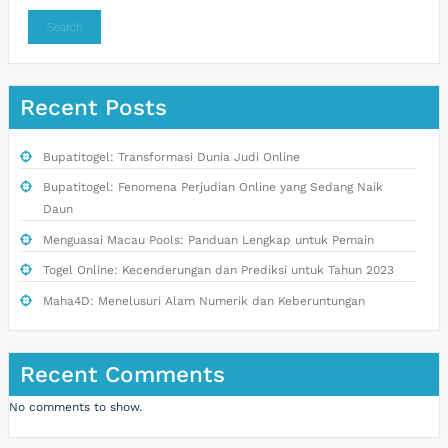
Search
Recent Posts
Bupatitogel: Transformasi Dunia Judi Online
Bupatitogel: Fenomena Perjudian Online yang Sedang Naik
Daun
Menguasai Macau Pools: Panduan Lengkap untuk Pemain
Togel Online: Kecenderungan dan Prediksi untuk Tahun 2023
Maha4D: Menelusuri Alam Numerik dan Keberuntungan
Recent Comments
No comments to show.