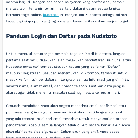
selama berjudi. Dengan ada servis pelayanan yang profesional, pemain
merasa lebih terjamin terjamin serta didukung dalam setiap langkah
bermain togel online.
kudatoto
Ini menjadikan Kudatoto sebagai pilihan
tepat bagi siapa pun yang ingin meraih keberhasilan dalam berjudi togel.
Panduan Login dan Daftar pada Kudatoto
Untuk memulai petualangan bermain togel online di Kudatoto, langkah
pertama saat perlu dilakukan ialah melakukan pendaftaran. Kunjungi situs
Kudatoto serta cari tombol ataupun tautan yang berisikan "Daftar"
maupun "Registrasi". Sesudah menemukan, klik tombol tersebut untuk
masuk ke formulir pendaftaran. Lengkapi semua informasi yang diminta,
seperti nama, alamat email, dan nomor telepon. Pastikan data yang isi
akurat agar tidak menemui masalah saat login pada kemudian hari.
Sesudah mendaftar, Anda akan segera menerima email konfirmasi atau
pun pesan yang Anda guna memverifikasi akun. Ikuti langkah-langkah
yang ada tercantum di dari email tersebut untuk menyelesaikan proses
pendaftaran. Apabila semua langkah telah diikuti secara benar, akun Anda
akan aktif serta siap digunakan. Dalam akun yang aktif, Anda dapat