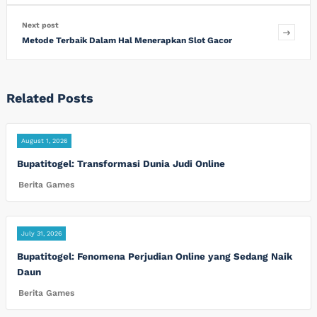
Next post
Metode Terbaik Dalam Hal Menerapkan Slot Gacor
Related Posts
August 1, 2026
Bupatitogel: Transformasi Dunia Judi Online
Berita Games
July 31, 2026
Bupatitogel: Fenomena Perjudian Online yang Sedang Naik
Daun
Berita Games