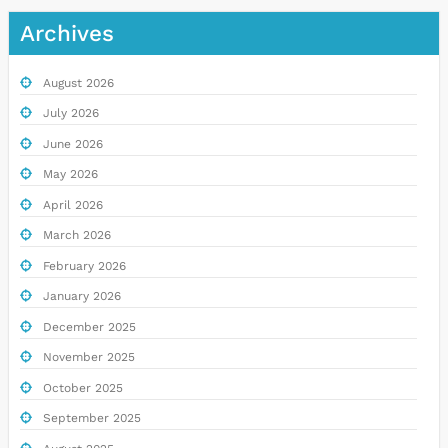
Archives
August 2026
July 2026
June 2026
May 2026
April 2026
March 2026
February 2026
January 2026
December 2025
November 2025
October 2025
September 2025