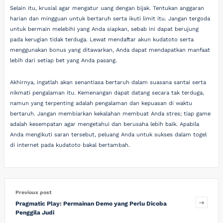
Selain itu, krusial agar mengatur uang dengan bijak. Tentukan anggaran
harian dan mingguan untuk bertaruh serta ikuti limit itu. Jangan tergoda
untuk bermain melebihi yang Anda siapkan, sebab ini dapat berujung
pada kerugian tidak terduga. Lewat mendaftar akun kudatoto serta
menggunakan bonus yang ditawarkan, Anda dapat mendapatkan manfaat
lebih dari setiap bet yang Anda pasang.
Akhirnya, ingatlah akan senantiasa bertaruh dalam suasana santai serta
nikmati pengalaman itu. Kemenangan dapat datang secara tak terduga,
namun yang terpenting adalah pengalaman dan kepuasan di waktu
bertaruh. Jangan membiarkan kekalahan membuat Anda stres; tiap game
adalah kesempatan agar mengetahui dan berusaha lebih baik. Apabila
Anda mengikuti saran tersebut, peluang Anda untuk sukses dalam togel
di internet pada kudatoto bakal bertambah.
Previous post
Pragmatic Play: Permainan Demo yang Perlu Dicoba
Penggila Judi