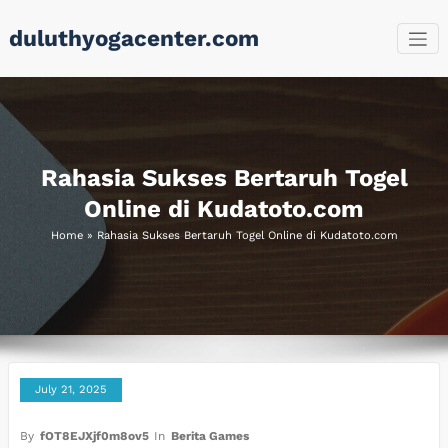
Skip
duluthyogacenter.com
to
content
Rahasia Sukses Bertaruh Togel
Online di Kudatoto.com
Home
»
Rahasia Sukses Bertaruh Togel Online di Kudatoto.com
July 21, 2025
By
fOT8EJXjf0m8ov5
In
Berita Games