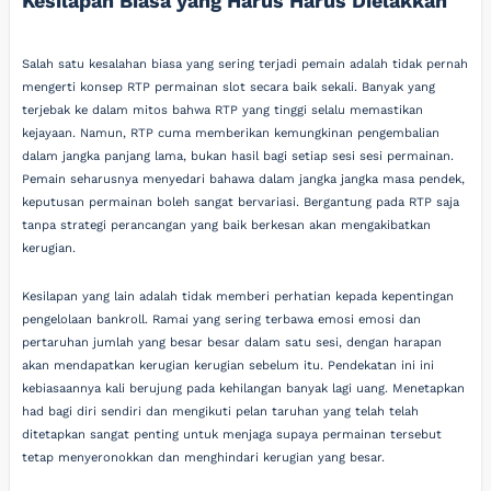
Kesilapan Biasa yang Harus Harus Dielakkan
Salah satu kesalahan biasa yang sering terjadi pemain adalah tidak pernah
mengerti konsep RTP permainan slot secara baik sekali. Banyak yang
terjebak ke dalam mitos bahwa RTP yang tinggi selalu memastikan
kejayaan. Namun, RTP cuma memberikan kemungkinan pengembalian
dalam jangka panjang lama, bukan hasil bagi setiap sesi sesi permainan.
Pemain seharusnya menyedari bahawa dalam jangka jangka masa pendek,
keputusan permainan boleh sangat bervariasi. Bergantung pada RTP saja
tanpa strategi perancangan yang baik berkesan akan mengakibatkan
kerugian.
Kesilapan yang lain adalah tidak memberi perhatian kepada kepentingan
pengelolaan bankroll. Ramai yang sering terbawa emosi emosi dan
pertaruhan jumlah yang besar besar dalam satu sesi, dengan harapan
akan mendapatkan kerugian kerugian sebelum itu. Pendekatan ini ini
kebiasaannya kali berujung pada kehilangan banyak lagi uang. Menetapkan
had bagi diri sendiri dan mengikuti pelan taruhan yang telah telah
ditetapkan sangat penting untuk menjaga supaya permainan tersebut
tetap menyeronokkan dan menghindari kerugian yang besar.