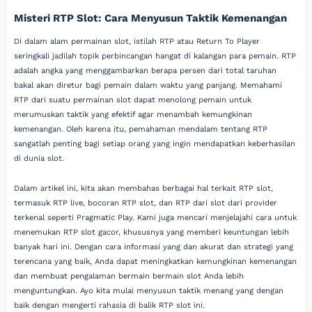
Misteri RTP Slot: Cara Menyusun Taktik Kemenangan
Di dalam alam permainan slot, istilah RTP atau Return To Player
seringkali jadilah topik perbincangan hangat di kalangan para pemain. RTP
adalah angka yang menggambarkan berapa persen dari total taruhan
bakal akan diretur bagi pemain dalam waktu yang panjang. Memahami
RTP dari suatu permainan slot dapat menolong pemain untuk
merumuskan taktik yang efektif agar menambah kemungkinan
kemenangan. Oleh karena itu, pemahaman mendalam tentang RTP
sangatlah penting bagi setiap orang yang ingin mendapatkan keberhasilan
di dunia slot.
Dalam artikel ini, kita akan membahas berbagai hal terkait RTP slot,
termasuk RTP live, bocoran RTP slot, dan RTP dari slot dari provider
terkenal seperti Pragmatic Play. Kami juga mencari menjelajahi cara untuk
menemukan RTP slot gacor, khususnya yang memberi keuntungan lebih
banyak hari ini. Dengan cara informasi yang dan akurat dan strategi yang
terencana yang baik, Anda dapat meningkatkan kemungkinan kemenangan
dan membuat pengalaman bermain bermain slot Anda lebih
menguntungkan. Ayo kita mulai menyusun taktik menang yang dengan
baik dengan mengerti rahasia di balik RTP slot ini.