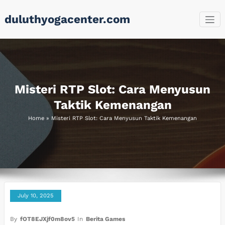
Skip
duluthyogacenter.com
to
content
Misteri RTP Slot: Cara Menyusun
Taktik Kemenangan
Home
»
Misteri RTP Slot: Cara Menyusun Taktik Kemenangan
July 10, 2025
By
fOT8EJXjf0m8ov5
In
Berita Games