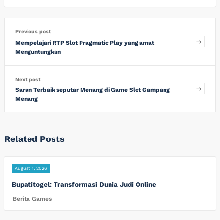
Previous post
Mempelajari RTP Slot Pragmatic Play yang amat
Menguntungkan
Next post
Saran Terbaik seputar Menang di Game Slot Gampang
Menang
Related Posts
August 1, 2026
Bupatitogel: Transformasi Dunia Judi Online
Berita Games