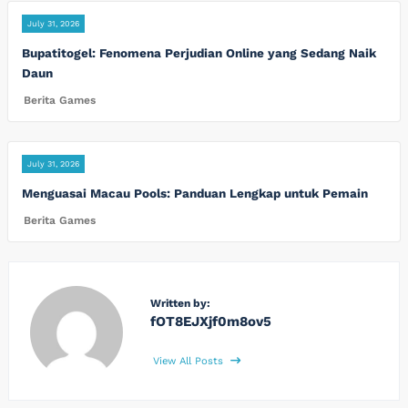
July 31, 2026
Bupatitogel: Fenomena Perjudian Online yang Sedang Naik
Daun
Berita Games
July 31, 2026
Menguasai Macau Pools: Panduan Lengkap untuk Pemain
Berita Games
Written by:
fOT8EJXjf0m8ov5
View All Posts