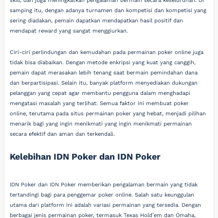
skill, dan juga meningkatkan pengalaman bermain secara keseluruhan. Di
samping itu, dengan adanya turnamen dan kompetisi dan kompetisi yang
sering diadakan, pemain dapatkan mendapatkan hasil positif dan
mendapat reward yang sangat menggiurkan.
Ciri-ciri perlindungan dan kemudahan pada permainan poker online juga
tidak bisa diabaikan. Dengan metode enkripsi yang kuat yang canggih,
pemain dapat merasakan lebih tenang saat bermain pemindahan dana
dan berpartisipasi. Selain itu, banyak platform menyediakan dukungan
pelanggan yang cepat agar membantu pengguna dalam menghadapi
mengatasi masalah yang terlihat. Semua faktor ini membuat poker
online, terutama pada situs permainan poker yang hebat, menjadi pilihan
menarik bagi yang ingin menikmati yang ingin menikmati permainan
secara efektif dan aman dan terkendali.
Kelebihan IDN Poker dan IDN Poker
IDN Poker dan IDN Poker memberikan pengalaman bermain yang tidak
tertandingi bagi para penggemar poker online. Salah satu keunggulan
utama dari platform ini adalah variasi permainan yang tersedia. Dengan
berbagai jenis permainan poker, termasuk Texas Hold’em dan Omaha,