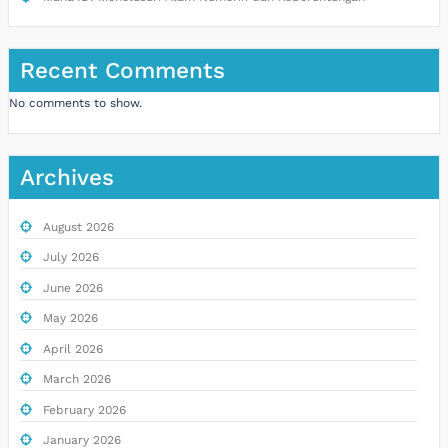
Recent Comments
No comments to show.
Archives
August 2026
July 2026
June 2026
May 2026
April 2026
March 2026
February 2026
January 2026