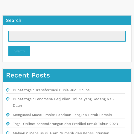
Search
Search
Recent Posts
Bupatitogel: Transformasi Dunia Judi Online
Bupatitogel: Fenomena Perjudian Online yang Sedang Naik
Daun
Menguasai Macau Pools: Panduan Lengkap untuk Pemain
Togel Online: Kecenderungan dan Prediksi untuk Tahun 2023
Maha4D: Menelusuri Alam Numerik dan Keberuntungan