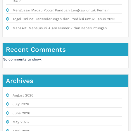
Daun
Menguasai Macau Pools: Panduan Lengkap untuk Pemain
Togel Online: Kecenderungan dan Prediksi untuk Tahun 2023
Maha4D: Menelusuri Alam Numerik dan Keberuntungan
Recent Comments
No comments to show.
Archives
August 2026
July 2026
June 2026
May 2026
April 2026