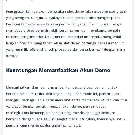
Keunggulan lainnya akun demo akun slot demo ialah akses ke slot gratis
yang beragam. Dengan banyaknya pilihan, pemain bisa mengeksplorasi
berbagai tema-tema serta gaya permainan yang unik. Ini bukan hanya
membuat proses bermain lebih seru, namun dan membantu pemain
menemukan game slot kesukaan mereka sebelum mereka mengambil
langkah finansial yang tepat. Akun slot demo berfungsi sebagai medium
yang memiliki efisiensi untuk proses belajar serta bermain dengan riang
samaan.
Keuntungan Memanfaatkan Akun Demo
Memanfaatkan akun demo memberikan peluang bagi pemain untuk
berlatih sebelum risiko kehilangan uang. Pada mode ini, pemain bisa
menggali berbagai jenis permainan slot serta memahami aturan dan fitur
yang ada. Dengan berlatih melalui akun demo, pemain dapat
meningkatkan kemampuan dan strategi mereka sehingga sebelum
bertaruh dengan uang asli. Ini sangat menguntungkan, khususnya untuk
pemula yang mengenal dunia permainan slot.