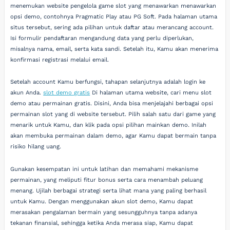
menemukan website pengelola game slot yang menawarkan menawarkan
opsi demo, contohnya Pragmatic Play atau PG Soft. Pada halaman utama
situs tersebut, sering ada pilihan untuk daftar atau merancang account.
Isi formulir pendaftaran mengandung data yang perlu diperlukan,
misalnya nama, email, serta kata sandi. Setelah itu, Kamu akan menerima
konfirmasi registrasi melalui email.
Setelah account Kamu berfungsi, tahapan selanjutnya adalah login ke
akun Anda.
slot demo gratis
Di halaman utama website, cari menu slot
demo atau permainan gratis. Disini, Anda bisa menjelajahi berbagai opsi
permainan slot yang di website tersebut. Pilih salah satu dari game yang
menarik untuk Kamu, dan klik pada opsi pilihan mainkan demo. Inilah
akan membuka permainan dalam demo, agar Kamu dapat bermain tanpa
risiko hilang uang.
Gunakan kesempatan ini untuk latihan dan memahami mekanisme
permainan, yang meliputi fitur bonus serta cara menambah peluang
menang. Ujilah berbagai strategi serta lihat mana yang paling berhasil
untuk Kamu. Dengan menggunakan akun slot demo, Kamu dapat
merasakan pengalaman bermain yang sesungguhnya tanpa adanya
tekanan finansial, sehingga ketika Anda merasa siap, Kamu dapat